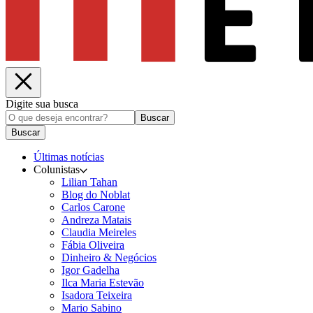
Digite sua busca
Buscar
Buscar
Últimas notícias
Colunistas
Lilian Tahan
Blog do Noblat
Carlos Carone
Andreza Matais
Claudia Meireles
Fábia Oliveira
Dinheiro & Negócios
Igor Gadelha
Ilca Maria Estevão
Isadora Teixeira
Mario Sabino