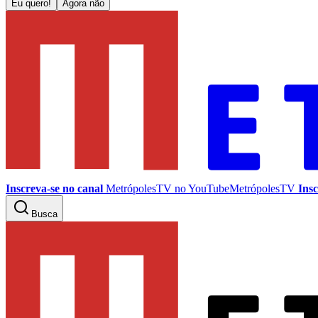
Eu quero!
Agora não
Inscreva-se no canal
MetrópolesTV no
YouTube
MetrópolesTV
Insc
Busca