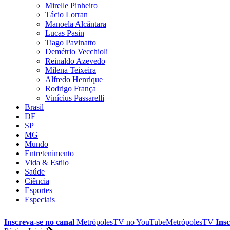
Mirelle Pinheiro
Tácio Lorran
Manoela Alcântara
Lucas Pasin
Tiago Pavinatto
Demétrio Vecchioli
Reinaldo Azevedo
Milena Teixeira
Alfredo Henrique
Rodrigo França
Vinícius Passarelli
Brasil
DF
SP
MG
Mundo
Entretenimento
Vida & Estilo
Saúde
Ciência
Esportes
Especiais
Inscreva-se no canal
MetrópolesTV no
YouTube
MetrópolesTV
Insc