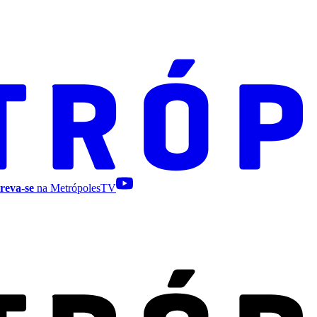
reva-se
na MetrópolesTV