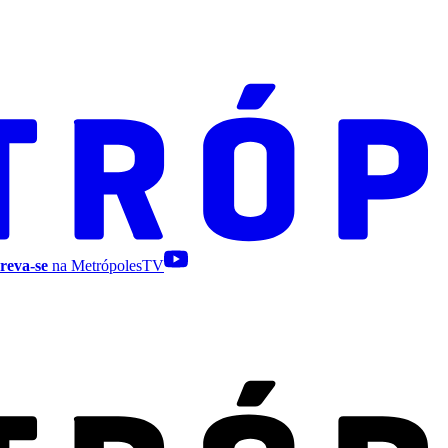
reva-se
na MetrópolesTV