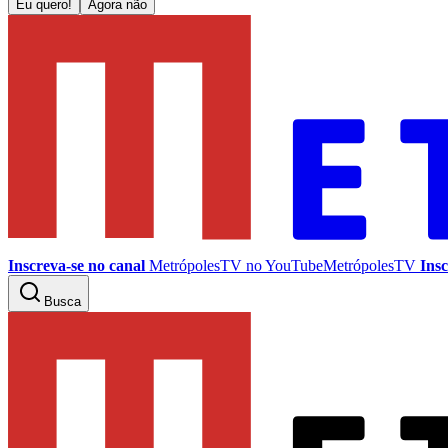
Eu quero!
Agora não
Inscreva-se no canal
MetrópolesTV no
YouTube
MetrópolesTV
Insc
Busca