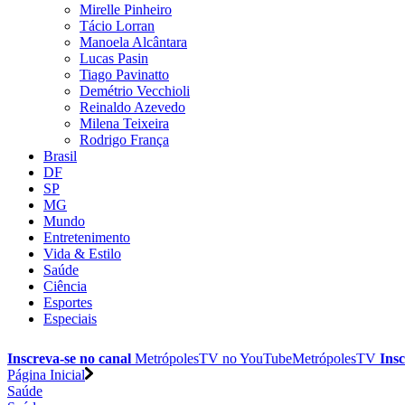
Mirelle Pinheiro
Tácio Lorran
Manoela Alcântara
Lucas Pasin
Tiago Pavinatto
Demétrio Vecchioli
Reinaldo Azevedo
Milena Teixeira
Rodrigo França
Brasil
DF
SP
MG
Mundo
Entretenimento
Vida & Estilo
Saúde
Ciência
Esportes
Especiais
Inscreva-se no canal
MetrópolesTV no
YouTube
MetrópolesTV
Insc
Página Inicial
Saúde