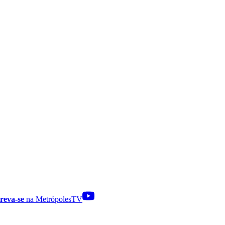
reva-se
na MetrópolesTV