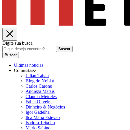
Digite sua busca
Buscar
Buscar
Últimas notícias
Colunistas
Lilian Tahan
Blog do Noblat
Carlos Carone
Andreza Matais
Claudia Meireles
Fábia Oliveira
Dinheiro & Negócios
Igor Gadelha
Ilca Maria Estevão
Isadora Teixeira
Mario Sabino