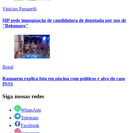
Vinicius Passarelli
MP pede impugnação de candidatura de deputada por uso de
"Bolsonaro"
Brasil
Ramagem explica foto em piscina com políticos e alvo do caso
INSS
Siga nossas redes
WhatsApp
Telegram
Facebook