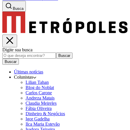
Busca
Digite sua busca
Buscar
Buscar
Últimas notícias
Colunistas
Lilian Tahan
Blog do Noblat
Carlos Carone
Andreza Matais
Claudia Meireles
Fábia Oliveira
Dinheiro & Negócios
Igor Gadelha
Ilca Maria Estevão
Isadora Teixeira