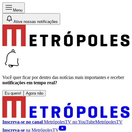
Menu
Ative nossas notificações
Você quer ficar por dentro das notícias mais importantes e receber
notificações em tempo real?
Eu quero!
Agora não
Inscreva-se no canal
MetrópolesTV no
YouTube
MetrópolesTV
Inscreva-se
na MetrópolesTV