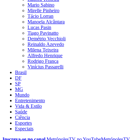
Mario Sabino
Mirelle Pinheiro
Tácio Lorran
Manoela Alcântara
Lucas Pasin
Tiago Pavinatto
Demétrio Vecchioli
Reinaldo Azevedo
Milena Teixeira
Alfredo Henrique
Rodrigo França
Vinícius Passarelli
Brasil
DF
SP
MG
Mundo
Entretenimento
Vida & Estilo
Saúde
Ciência
Esportes
Especiais
Inscreva-se no canal
MetrópolesTV no
YouTube
MetrópolesTV