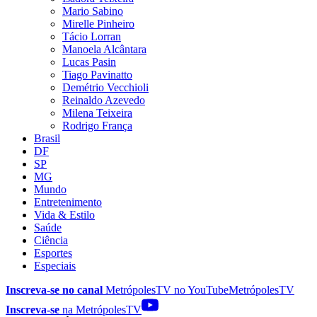
Mario Sabino
Mirelle Pinheiro
Tácio Lorran
Manoela Alcântara
Lucas Pasin
Tiago Pavinatto
Demétrio Vecchioli
Reinaldo Azevedo
Milena Teixeira
Rodrigo França
Brasil
DF
SP
MG
Mundo
Entretenimento
Vida & Estilo
Saúde
Ciência
Esportes
Especiais
Inscreva-se no canal
MetrópolesTV no
YouTube
MetrópolesTV
Inscreva-se
na MetrópolesTV