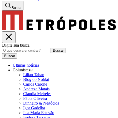
Busca
Digite sua busca
Buscar
Buscar
Últimas notícias
Colunistas
Lilian Tahan
Blog do Noblat
Carlos Carone
Andreza Matais
Claudia Meireles
Fábia Oliveira
Dinheiro & Negócios
Igor Gadelha
Ilca Maria Estevão
Isadora Teixeira