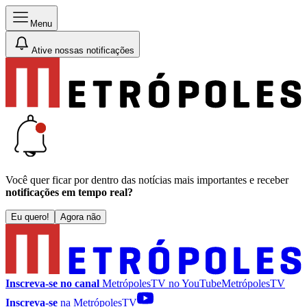
Menu
Ative nossas notificações
Você quer ficar por dentro das notícias mais importantes e receber
notificações em tempo real?
Eu quero!
Agora não
Inscreva-se no canal
MetrópolesTV no
YouTube
MetrópolesTV
Inscreva-se
na MetrópolesTV