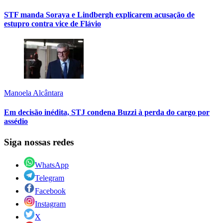
STF manda Soraya e Lindbergh explicarem acusação de
estupro contra vice de Flávio
Manoela Alcântara
Em decisão inédita, STJ condena Buzzi à perda do cargo por
assédio
Siga nossas redes
WhatsApp
Telegram
Facebook
Instagram
X