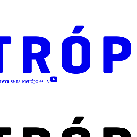
reva-se
na MetrópolesTV