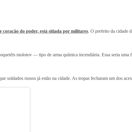
 e coração do poder, está sitiada por militares
. O prefeito da cidade 
oquetéis molotov — tipo de arma química incendiária. Essa seria uma f
m que soldados russos já estão na cidade. As tropas fecharam um dos aces