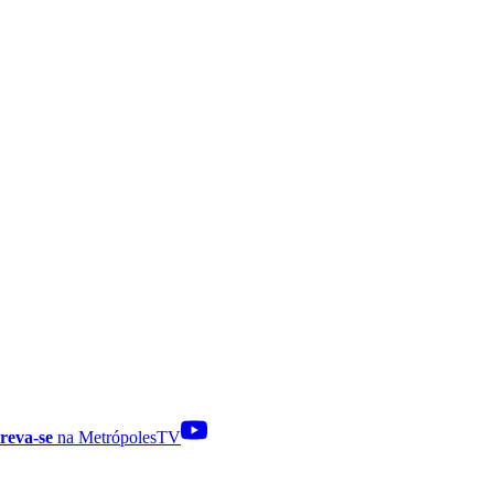
reva-se
na MetrópolesTV