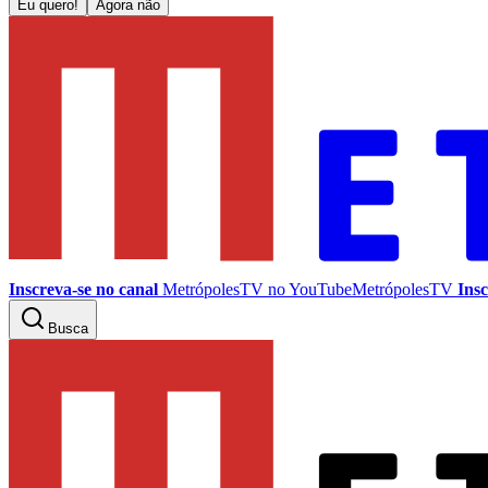
Eu quero!
Agora não
Inscreva-se no canal
MetrópolesTV no
YouTube
MetrópolesTV
Insc
Busca