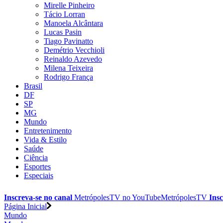
Mirelle Pinheiro
Tácio Lorran
Manoela Alcântara
Lucas Pasin
Tiago Pavinatto
Demétrio Vecchioli
Reinaldo Azevedo
Milena Teixeira
Rodrigo França
Brasil
DF
SP
MG
Mundo
Entretenimento
Vida & Estilo
Saúde
Ciência
Esportes
Especiais
Inscreva-se no canal
MetrópolesTV no
YouTube
MetrópolesTV
Insc
Página Inicial
Mundo