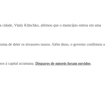
da cidade, Vitaly Klitschko, afirmou que o município entrou em uma
orma de deter os invasores russos. Além disso, o governo confirmou a
sos à capital ucraniana.
Disparos de mísseis foram ouvidos
.