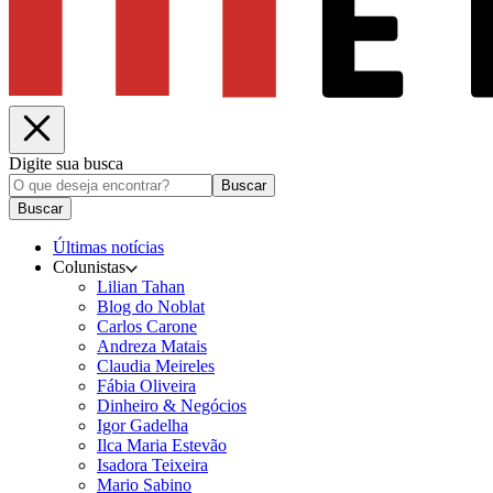
Digite sua busca
Buscar
Buscar
Últimas notícias
Colunistas
Lilian Tahan
Blog do Noblat
Carlos Carone
Andreza Matais
Claudia Meireles
Fábia Oliveira
Dinheiro & Negócios
Igor Gadelha
Ilca Maria Estevão
Isadora Teixeira
Mario Sabino