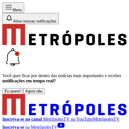
Menu
Ative nossas notificações
Você quer ficar por dentro das notícias mais importantes e receber
notificações em tempo real?
Eu quero!
Agora não
Inscreva-se no canal
MetrópolesTV no
YouTube
MetrópolesTV
Inscreva-se
na MetrópolesTV