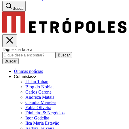
Busca
Digite sua busca
Buscar
Buscar
Últimas notícias
Colunistas
Lilian Tahan
Blog do Noblat
Carlos Carone
Andreza Matais
Claudia Meireles
Fábia Oliveira
Dinheiro & Negócios
Igor Gadelha
Ilca Maria Estevão
Isadora Teixeira