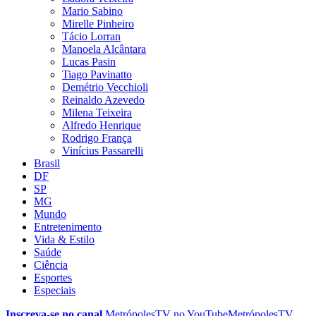
Mario Sabino
Mirelle Pinheiro
Tácio Lorran
Manoela Alcântara
Lucas Pasin
Tiago Pavinatto
Demétrio Vecchioli
Reinaldo Azevedo
Milena Teixeira
Alfredo Henrique
Rodrigo França
Vinícius Passarelli
Brasil
DF
SP
MG
Mundo
Entretenimento
Vida & Estilo
Saúde
Ciência
Esportes
Especiais
Inscreva-se no canal
MetrópolesTV no
YouTube
MetrópolesTV