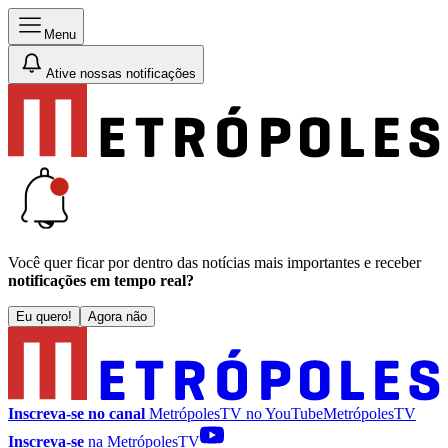
Menu
Ative nossas notificações
Você quer ficar por dentro das notícias mais importantes e receber
notificações em tempo real?
Eu quero!
Agora não
Inscreva-se no canal
MetrópolesTV no
YouTube
MetrópolesTV
Inscreva-se
na MetrópolesTV