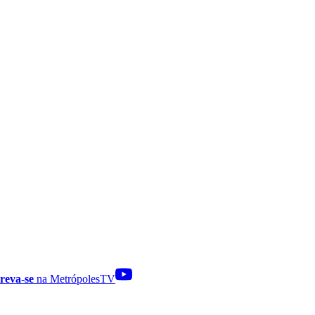
reva-se
na MetrópolesTV