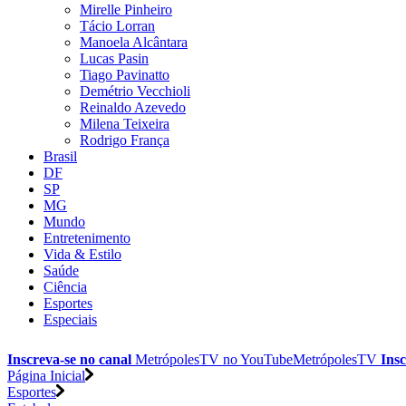
Mirelle Pinheiro
Tácio Lorran
Manoela Alcântara
Lucas Pasin
Tiago Pavinatto
Demétrio Vecchioli
Reinaldo Azevedo
Milena Teixeira
Rodrigo França
Brasil
DF
SP
MG
Mundo
Entretenimento
Vida & Estilo
Saúde
Ciência
Esportes
Especiais
Inscreva-se no canal
MetrópolesTV no
YouTube
MetrópolesTV
Insc
Página Inicial
Esportes