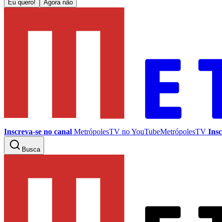
Eu quero!
Agora não
Inscreva-se no canal
MetrópolesTV no
YouTube
MetrópolesTV
Insc
Busca