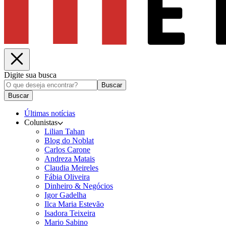
Digite sua busca
Buscar
Buscar
Últimas notícias
Colunistas
Lilian Tahan
Blog do Noblat
Carlos Carone
Andreza Matais
Claudia Meireles
Fábia Oliveira
Dinheiro & Negócios
Igor Gadelha
Ilca Maria Estevão
Isadora Teixeira
Mario Sabino