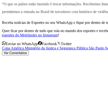
“O que os países estão fazendo é trocar informações. Recebemos listas 
permitirmos a entrada no Brasil de torcedores com histórico de violênc
Receba notícias de Esportes no seu WhatsApp e fique por dentro de t
Quer ficar por dentro de tudo que rola no mundo dos esportes e receber
esportes do Metrópoles no Instagram
!
Enviar no WhatsApp
Facebook
Twitter
Copa América
,
Ministério da Justiça e Segurança Pública
,
São Paulo
,
S
Ver Comentários