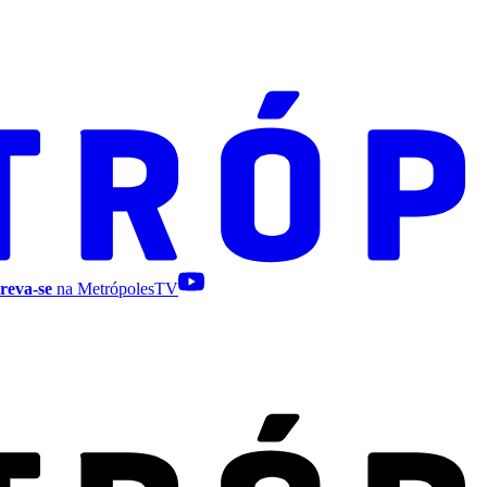
reva-se
na MetrópolesTV