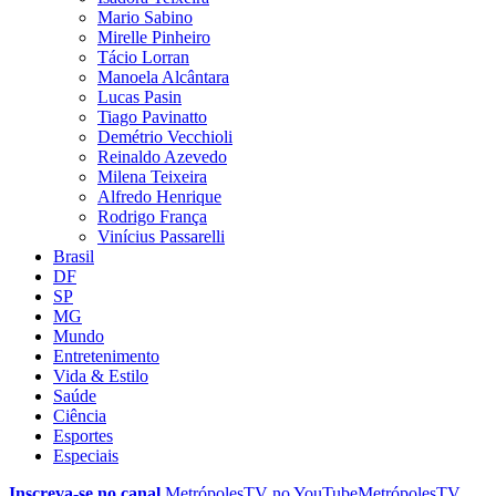
Mario Sabino
Mirelle Pinheiro
Tácio Lorran
Manoela Alcântara
Lucas Pasin
Tiago Pavinatto
Demétrio Vecchioli
Reinaldo Azevedo
Milena Teixeira
Alfredo Henrique
Rodrigo França
Vinícius Passarelli
Brasil
DF
SP
MG
Mundo
Entretenimento
Vida & Estilo
Saúde
Ciência
Esportes
Especiais
Inscreva-se no canal
MetrópolesTV no
YouTube
MetrópolesTV