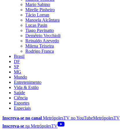
Mario Sabino
Mirelle Pinheiro
Tácio Lorran
Manoela Alcântara
Lucas Pasin
Tiago Pavinatto
Demétrio Vecchioli
Reinaldo Azevedo
Milena Teixeira
Rodrigo França
Brasil
DF
SP
MG
Mundo
Entretenimento
Vida & Estilo
Saúde
Ciência
Esportes
Especiais
Inscreva-se no canal
MetrópolesTV no
YouTube
MetrópolesTV
Inscreva-se
na MetrópolesTV