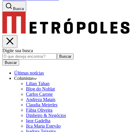
Busca
Digite sua busca
Buscar
Buscar
Últimas notícias
Colunistas
Lilian Tahan
Blog do Noblat
Carlos Carone
Andreza Matais
Claudia Meireles
Fábia Oliveira
Dinheiro & Negócios
Igor Gadelha
Ilca Maria Estevão
Isadora Teixeira