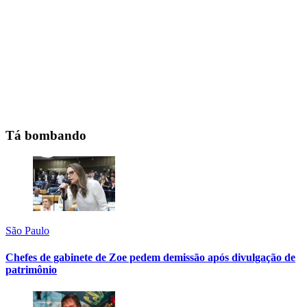
Tá bombando
São Paulo
Chefes de gabinete de Zoe pedem demissão após divulgação de
patrimônio