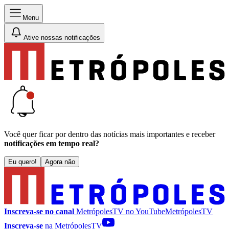
Menu
Ative nossas notificações
Você quer ficar por dentro das notícias mais importantes e receber
notificações em tempo real?
Eu quero!
Agora não
Inscreva-se no canal
MetrópolesTV no
YouTube
MetrópolesTV
Inscreva-se
na MetrópolesTV