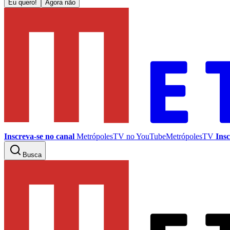
Eu quero!
Agora não
Inscreva-se no canal
MetrópolesTV no
YouTube
MetrópolesTV
Insc
Busca