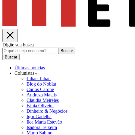
Digite sua busca
Buscar
Buscar
Últimas notícias
Colunistas
Lilian Tahan
Blog do Noblat
Carlos Carone
Andreza Matais
Claudia Meireles
Fábia Oliveira
Dinheiro & Negócios
Igor Gadelha
Ilca Maria Estevão
Isadora Teixeira
Mario Sabino