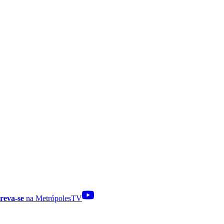
reva-se
na MetrópolesTV