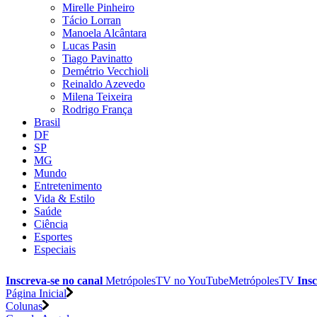
Mirelle Pinheiro
Tácio Lorran
Manoela Alcântara
Lucas Pasin
Tiago Pavinatto
Demétrio Vecchioli
Reinaldo Azevedo
Milena Teixeira
Rodrigo França
Brasil
DF
SP
MG
Mundo
Entretenimento
Vida & Estilo
Saúde
Ciência
Esportes
Especiais
Inscreva-se no canal
MetrópolesTV no
YouTube
MetrópolesTV
Insc
Página Inicial
Colunas