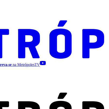
reva-se
na MetrópolesTV