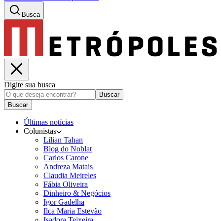
Busca
Digite sua busca
Buscar
Buscar
Últimas notícias
Colunistas
Lilian Tahan
Blog do Noblat
Carlos Carone
Andreza Matais
Claudia Meireles
Fábia Oliveira
Dinheiro & Negócios
Igor Gadelha
Ilca Maria Estevão
Isadora Teixeira