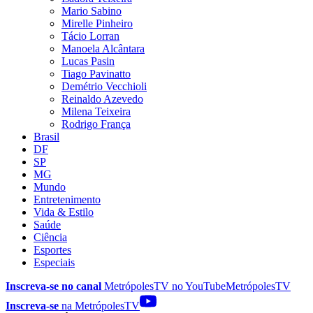
Mario Sabino
Mirelle Pinheiro
Tácio Lorran
Manoela Alcântara
Lucas Pasin
Tiago Pavinatto
Demétrio Vecchioli
Reinaldo Azevedo
Milena Teixeira
Rodrigo França
Brasil
DF
SP
MG
Mundo
Entretenimento
Vida & Estilo
Saúde
Ciência
Esportes
Especiais
Inscreva-se no canal
MetrópolesTV no
YouTube
MetrópolesTV
Inscreva-se
na MetrópolesTV