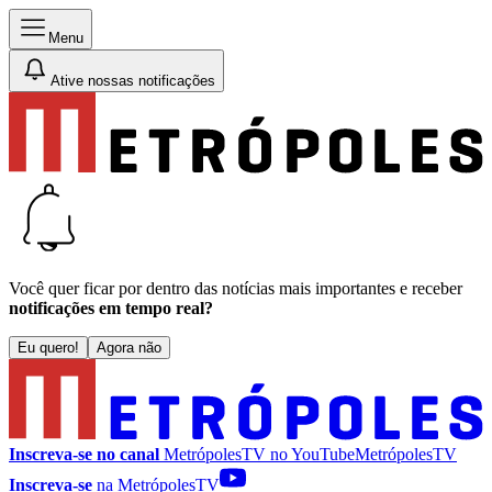
Menu
Ative nossas notificações
Você quer ficar por dentro das notícias mais importantes e receber
notificações em tempo real?
Eu quero!
Agora não
Inscreva-se no canal
MetrópolesTV no
YouTube
MetrópolesTV
Inscreva-se
na MetrópolesTV