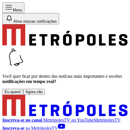
Menu
Ative nossas notificações
Você quer ficar por dentro das notícias mais importantes e receber
notificações em tempo real?
Eu quero!
Agora não
Inscreva-se no canal
MetrópolesTV no
YouTube
MetrópolesTV
Inscreva-se
na MetrópolesTV