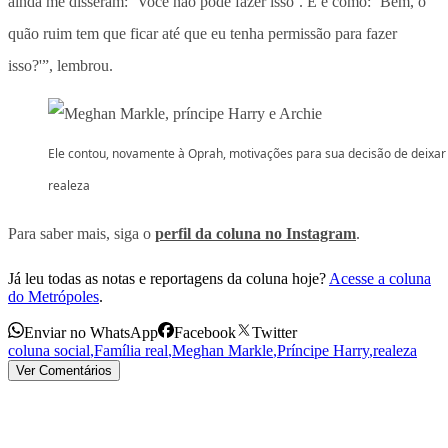
ainda me disseram: ‘Você não pode fazer isso’. E é como: ‘Bem, o
quão ruim tem que ficar até que eu tenha permissão para fazer
isso?'”, lembrou.
Ele contou, novamente à Oprah, motivações para sua decisão de deixar
realeza
Para saber mais, siga o
perfil da coluna no Instagram
.
Já leu todas as notas e reportagens da coluna hoje?
Acesse a coluna
do Metrópoles
.
Enviar no WhatsApp
Facebook
Twitter
coluna social
,
Família real
,
Meghan Markle
,
Príncipe Harry
,
realeza
Ver Comentários