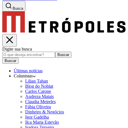
Busca
Digite sua busca
Buscar
Buscar
Últimas notícias
Colunistas
Lilian Tahan
Blog do Noblat
Carlos Carone
Andreza Matais
Claudia Meireles
Fábia Oliveira
Dinheiro & Negócios
Igor Gadelha
Ilca Maria Estevão
Isadora Teixeira