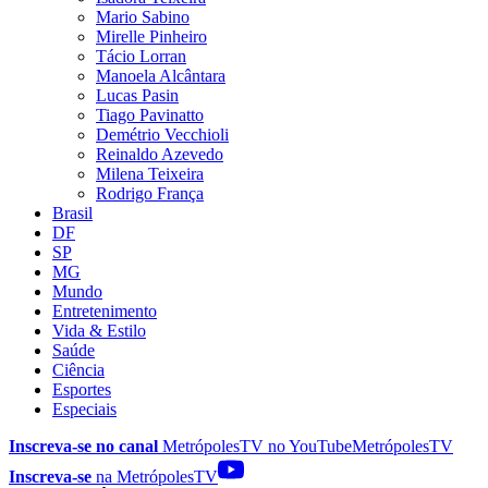
Mario Sabino
Mirelle Pinheiro
Tácio Lorran
Manoela Alcântara
Lucas Pasin
Tiago Pavinatto
Demétrio Vecchioli
Reinaldo Azevedo
Milena Teixeira
Rodrigo França
Brasil
DF
SP
MG
Mundo
Entretenimento
Vida & Estilo
Saúde
Ciência
Esportes
Especiais
Inscreva-se no canal
MetrópolesTV no
YouTube
MetrópolesTV
Inscreva-se
na MetrópolesTV