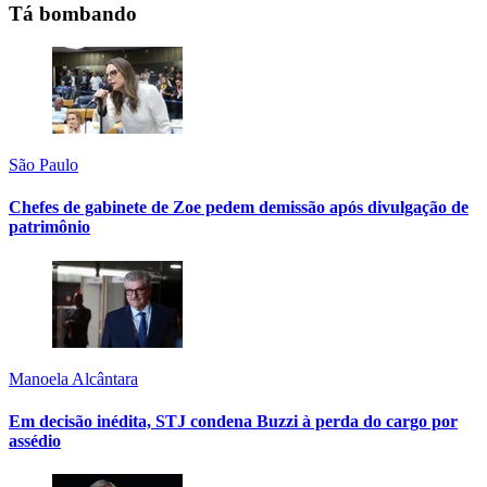
Tá bombando
São Paulo
Chefes de gabinete de Zoe pedem demissão após divulgação de
patrimônio
Manoela Alcântara
Em decisão inédita, STJ condena Buzzi à perda do cargo por
assédio