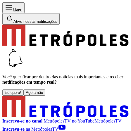
Menu
Ative nossas notificações
Você quer ficar por dentro das notícias mais importantes e receber
notificações em tempo real?
Eu quero!
Agora não
Inscreva-se no canal
MetrópolesTV no
YouTube
MetrópolesTV
Inscreva-se
na MetrópolesTV