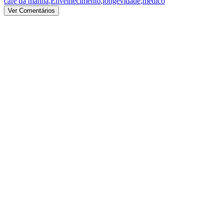
café da manhã
,
Envelhecimento
,
longevidade
,
médico
Ver Comentários