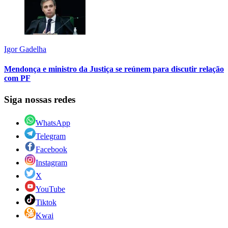
Igor Gadelha
Mendonça e ministro da Justiça se reúnem para discutir relação
com PF
Siga nossas redes
WhatsApp
Telegram
Facebook
Instagram
X
YouTube
Tiktok
Kwai