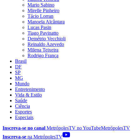
Mario Sabino
Mirelle Pinheiro
Tácio Lorran
Manoela Alcântara
Lucas Pasin
Tiago Pavinatto
Demétrio Vecchioli
Reinaldo Azevedo
Milena Teixeira
Rodrigo França
Brasil
DF
SP
MG
Mundo
Entretenimento
Vida & Estilo
Saúde
Ciência
Esportes
Especiais
Inscreva-se no canal
MetrópolesTV no
YouTube
MetrópolesTV
Inscreva-se
na MetrópolesTV