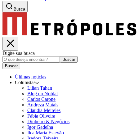
Busca
Digite sua busca
Buscar
Buscar
Últimas notícias
Colunistas
Lilian Tahan
Blog do Noblat
Carlos Carone
Andreza Matais
Claudia Meireles
Fábia Oliveira
Dinheiro & Negócios
Igor Gadelha
Ilca Maria Estevão
Isadora Teixeira