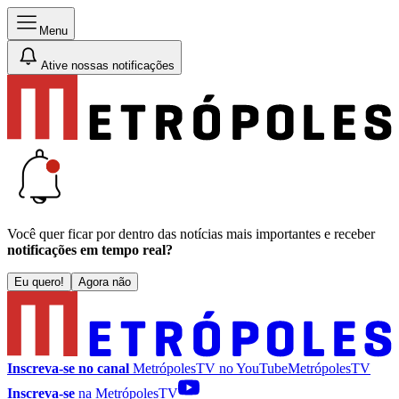
Menu
Ative nossas notificações
Você quer ficar por dentro das notícias mais importantes e receber
notificações em tempo real?
Eu quero!
Agora não
Inscreva-se no canal
MetrópolesTV no
YouTube
MetrópolesTV
Inscreva-se
na MetrópolesTV