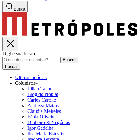
Busca
Digite sua busca
Buscar
Buscar
Últimas notícias
Colunistas
Lilian Tahan
Blog do Noblat
Carlos Carone
Andreza Matais
Claudia Meireles
Fábia Oliveira
Dinheiro & Negócios
Igor Gadelha
Ilca Maria Estevão
Isadora Teixeira