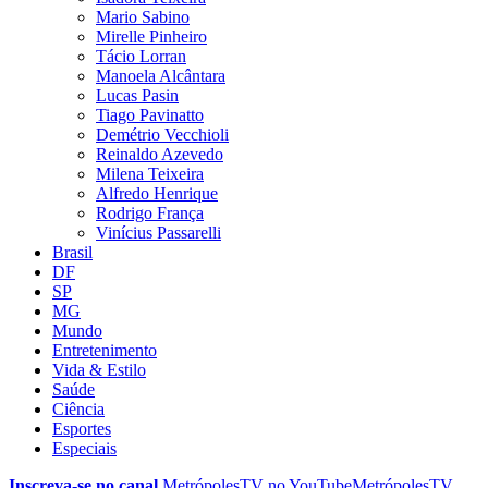
Mario Sabino
Mirelle Pinheiro
Tácio Lorran
Manoela Alcântara
Lucas Pasin
Tiago Pavinatto
Demétrio Vecchioli
Reinaldo Azevedo
Milena Teixeira
Alfredo Henrique
Rodrigo França
Vinícius Passarelli
Brasil
DF
SP
MG
Mundo
Entretenimento
Vida & Estilo
Saúde
Ciência
Esportes
Especiais
Inscreva-se no canal
MetrópolesTV no
YouTube
MetrópolesTV