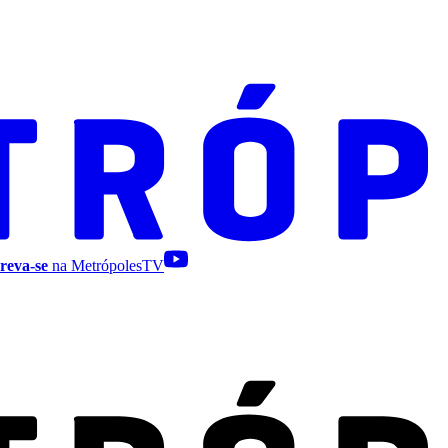
reva-se
na MetrópolesTV