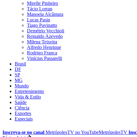
Mirelle Pinheiro
Tácio Lorran
Manoela Alcântara
Lucas Pasin
Tiago Pavinatto
Demétrio Vecchioli
Reinaldo Azevedo
Milena Teixeira
Alfredo Henrique
Rodrigo França
Vinícius Passarelli
Brasil
DF
SP
MG
Mundo
Entretenimento
Vida & Estilo
Saúde
Ciência
Esportes
Especiais
Inscreva-se no canal
MetrópolesTV no
YouTube
MetrópolesTV
Insc