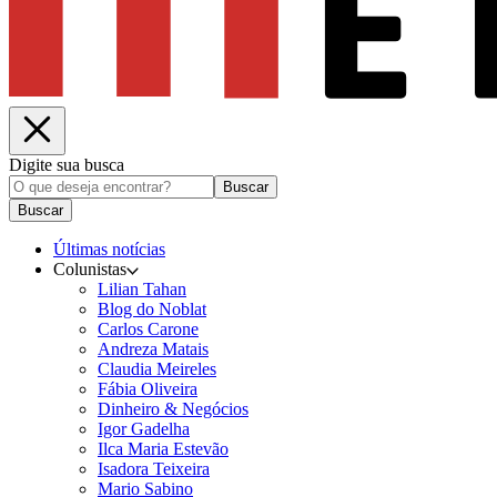
Digite sua busca
Buscar
Buscar
Últimas notícias
Colunistas
Lilian Tahan
Blog do Noblat
Carlos Carone
Andreza Matais
Claudia Meireles
Fábia Oliveira
Dinheiro & Negócios
Igor Gadelha
Ilca Maria Estevão
Isadora Teixeira
Mario Sabino