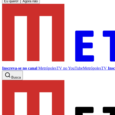
Eu quero!
Agora não
Inscreva-se no canal
MetrópolesTV no
YouTube
MetrópolesTV
Insc
Busca