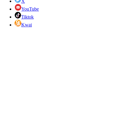
X
YouTube
Tiktok
Kwai