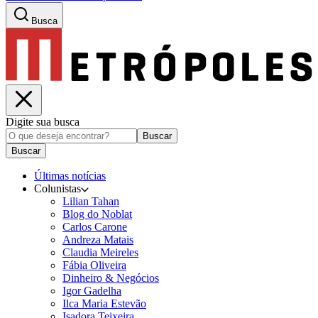
Busca
Digite sua busca
Buscar
Buscar
Últimas notícias
Colunistas
Lilian Tahan
Blog do Noblat
Carlos Carone
Andreza Matais
Claudia Meireles
Fábia Oliveira
Dinheiro & Negócios
Igor Gadelha
Ilca Maria Estevão
Isadora Teixeira