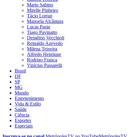
Mario Sabino
Mirelle Pinheiro
Tácio Lorran
Manoela Alcântara
Lucas Pasin
Tiago Pavinatto
Demétrio Vecchioli
Reinaldo Azevedo
Milena Teixeira
Alfredo Henrique
Rodrigo França
Vinícius Passarelli
Brasil
DF
SP
MG
Mundo
Entretenimento
Vida & Estilo
Saúde
Ciência
Esportes
Especiais
Inscreva-se no canal
MetrópolesTV no
YouTube
MetrópolesTV