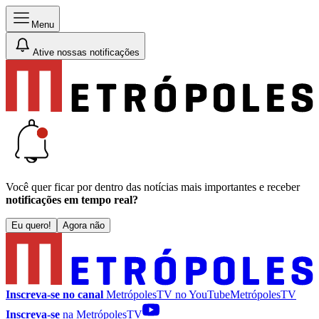
Menu
Ative nossas notificações
Você quer ficar por dentro das notícias mais importantes e receber
notificações em tempo real?
Eu quero!
Agora não
Inscreva-se no canal
MetrópolesTV no
YouTube
MetrópolesTV
Inscreva-se
na MetrópolesTV