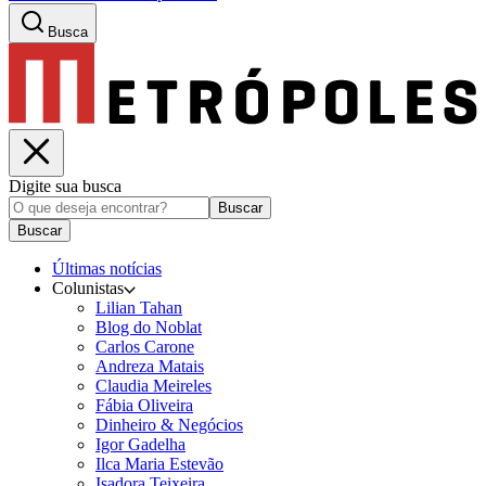
Busca
Digite sua busca
Buscar
Buscar
Últimas notícias
Colunistas
Lilian Tahan
Blog do Noblat
Carlos Carone
Andreza Matais
Claudia Meireles
Fábia Oliveira
Dinheiro & Negócios
Igor Gadelha
Ilca Maria Estevão
Isadora Teixeira