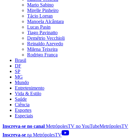
Mario Sabino
Mirelle Pinheiro
Tácio Lorran
Manoela Alcântara
Lucas Pasin
Tiago Pavinatto
Demétrio Vecchioli
Reinaldo Azevedo
Milena Teixeira
Rodrigo França
Brasil
DF
SP
MG
Mundo
Entretenimento
Vida & Estilo
Saúde
Ciência
Esportes
Especiais
Inscreva-se no canal
MetrópolesTV no
YouTube
MetrópolesTV
Inscreva-se
na MetrópolesTV