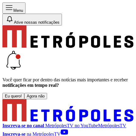
Menu
Ative nossas notificações
Você quer ficar por dentro das notícias mais importantes e receber
notificações em tempo real?
Eu quero!
Agora não
Inscreva-se no canal
MetrópolesTV no
YouTube
MetrópolesTV
Inscreva-se
na MetrópolesTV