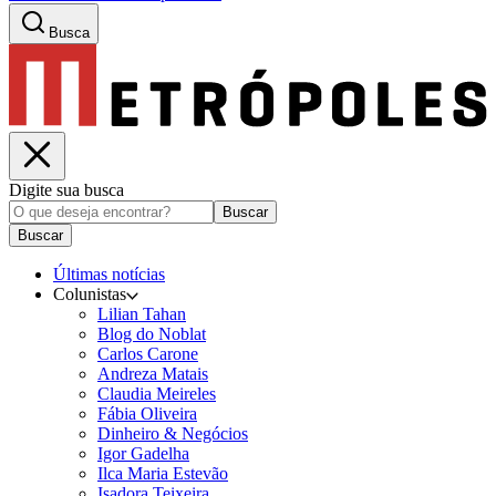
Busca
Digite sua busca
Buscar
Buscar
Últimas notícias
Colunistas
Lilian Tahan
Blog do Noblat
Carlos Carone
Andreza Matais
Claudia Meireles
Fábia Oliveira
Dinheiro & Negócios
Igor Gadelha
Ilca Maria Estevão
Isadora Teixeira