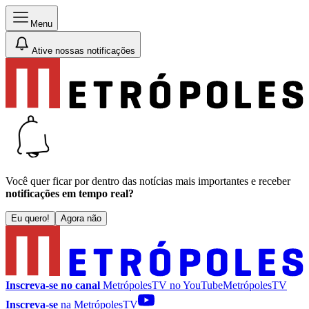
Menu
Ative nossas notificações
Você quer ficar por dentro das notícias mais importantes e receber
notificações em tempo real?
Eu quero!
Agora não
Inscreva-se no canal
MetrópolesTV no
YouTube
MetrópolesTV
Inscreva-se
na MetrópolesTV