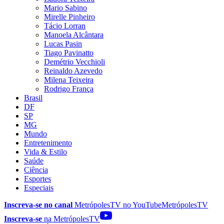
Mario Sabino
Mirelle Pinheiro
Tácio Lorran
Manoela Alcântara
Lucas Pasin
Tiago Pavinatto
Demétrio Vecchioli
Reinaldo Azevedo
Milena Teixeira
Rodrigo França
Brasil
DF
SP
MG
Mundo
Entretenimento
Vida & Estilo
Saúde
Ciência
Esportes
Especiais
Inscreva-se no canal
MetrópolesTV no
YouTube
MetrópolesTV
Inscreva-se
na MetrópolesTV