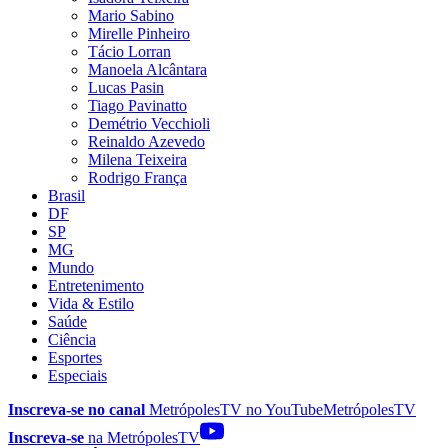
Mario Sabino
Mirelle Pinheiro
Tácio Lorran
Manoela Alcântara
Lucas Pasin
Tiago Pavinatto
Demétrio Vecchioli
Reinaldo Azevedo
Milena Teixeira
Rodrigo França
Brasil
DF
SP
MG
Mundo
Entretenimento
Vida & Estilo
Saúde
Ciência
Esportes
Especiais
Inscreva-se no canal
MetrópolesTV no
YouTube
MetrópolesTV
Inscreva-se
na MetrópolesTV