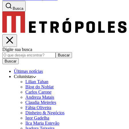
Busca
Digite sua busca
Buscar
Buscar
Últimas notícias
Colunistas
Lilian Tahan
Blog do Noblat
Carlos Carone
Andreza Matais
Claudia Meireles
Fábia Oliveira
Dinheiro & Negócios
Igor Gadelha
Ilca Maria Estevão
Isadora Teixeira