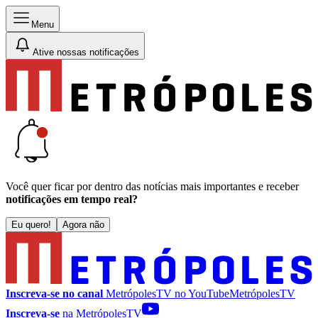
Menu
Ative nossas notificações
Você quer ficar por dentro das notícias mais importantes e receber
notificações em tempo real?
Eu quero!
Agora não
Inscreva-se no canal
MetrópolesTV no
YouTube
MetrópolesTV
Inscreva-se
na MetrópolesTV