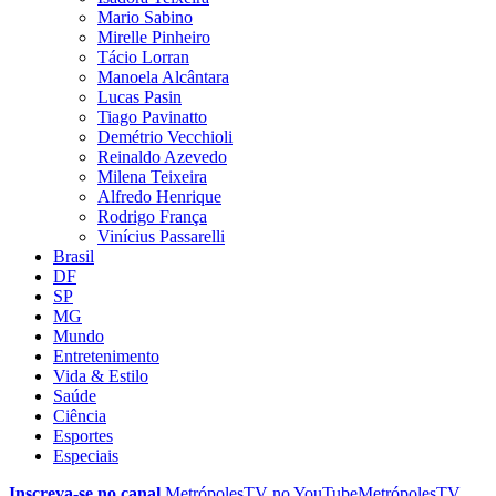
Mario Sabino
Mirelle Pinheiro
Tácio Lorran
Manoela Alcântara
Lucas Pasin
Tiago Pavinatto
Demétrio Vecchioli
Reinaldo Azevedo
Milena Teixeira
Alfredo Henrique
Rodrigo França
Vinícius Passarelli
Brasil
DF
SP
MG
Mundo
Entretenimento
Vida & Estilo
Saúde
Ciência
Esportes
Especiais
Inscreva-se no canal
MetrópolesTV no
YouTube
MetrópolesTV