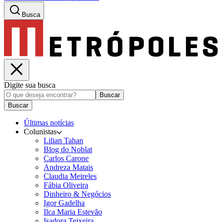
Busca
Digite sua busca
Buscar
Buscar
Últimas notícias
Colunistas
Lilian Tahan
Blog do Noblat
Carlos Carone
Andreza Matais
Claudia Meireles
Fábia Oliveira
Dinheiro & Negócios
Igor Gadelha
Ilca Maria Estevão
Isadora Teixeira