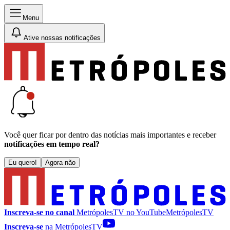
Menu
Ative nossas notificações
Você quer ficar por dentro das notícias mais importantes e receber
notificações em tempo real?
Eu quero!
Agora não
Inscreva-se no canal
MetrópolesTV no
YouTube
MetrópolesTV
Inscreva-se
na MetrópolesTV