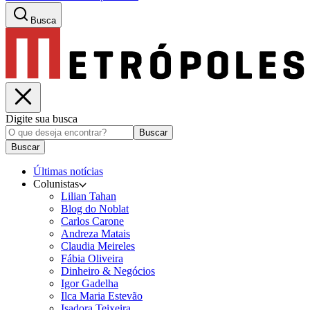
Busca
Digite sua busca
Buscar
Buscar
Últimas notícias
Colunistas
Lilian Tahan
Blog do Noblat
Carlos Carone
Andreza Matais
Claudia Meireles
Fábia Oliveira
Dinheiro & Negócios
Igor Gadelha
Ilca Maria Estevão
Isadora Teixeira