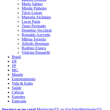
Mario Sabino
Mirelle Pinheiro
Tácio Lorran
Manoela Alcântara
Lucas Pasin
Tiago Pavinatto
Demétrio Vecchioli
Reinaldo Azevedo
Milena Teixeira
Alfredo Henrique
Rodrigo França
Vinícius Passarelli
Brasil
DF
SP
MG
Mundo
Entretenimento
Vida & Estilo
Saúde
Ciência
Esportes
Especiais
Inscreva-se no canal
MetrópolesTV no
YouTube
MetrópolesTV