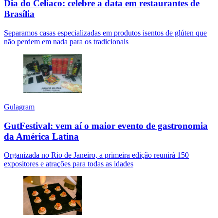
Dia do Celíaco: celebre a data em restaurantes de
Brasília
Separamos casas especializadas em produtos isentos de glúten que
não perdem em nada para os tradicionais
Gulagram
GutFestival: vem aí o maior evento de gastronomia
da América Latina
Organizada no Rio de Janeiro, a primeira edição reunirá 150
expositores e atrações para todas as idades