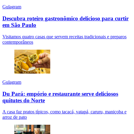
Gulagram
Descubra roteiro gastronômico delicioso para curtir
em São Paulo
Visitamos quatro casas que servem receitas tradicionais e preparos
contemporâneos
Gulagram
Du Pará: empório e restaurante serve deliciosos
quitutes do Norte
A casa faz pratos típicos, como tacacá, vatapá, caruru, maniçoba e
arroz de pato