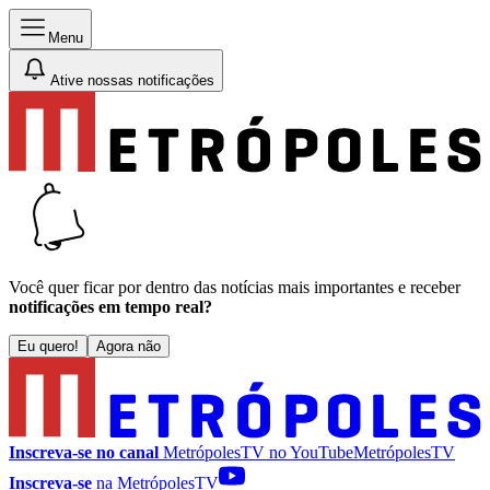
Menu
Ative nossas notificações
Você quer ficar por dentro das notícias mais importantes e receber
notificações em tempo real?
Eu quero!
Agora não
Inscreva-se no canal
MetrópolesTV no
YouTube
MetrópolesTV
Inscreva-se
na MetrópolesTV