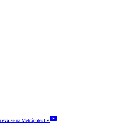
reva-se
na MetrópolesTV