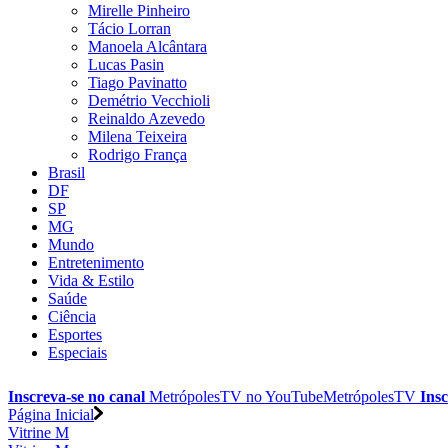
Mirelle Pinheiro
Tácio Lorran
Manoela Alcântara
Lucas Pasin
Tiago Pavinatto
Demétrio Vecchioli
Reinaldo Azevedo
Milena Teixeira
Rodrigo França
Brasil
DF
SP
MG
Mundo
Entretenimento
Vida & Estilo
Saúde
Ciência
Esportes
Especiais
Inscreva-se no canal
MetrópolesTV no
YouTube
MetrópolesTV
Insc
Página Inicial
Vitrine M