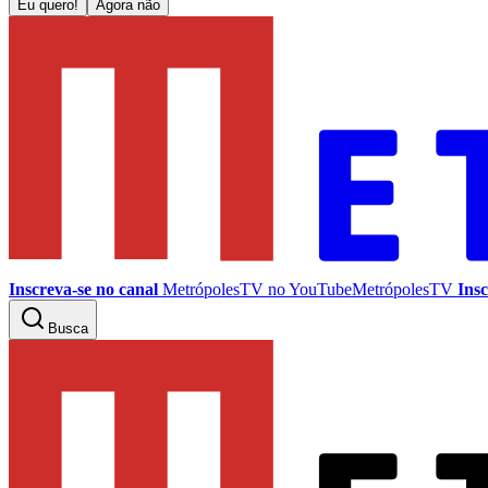
Eu quero!
Agora não
Inscreva-se no canal
MetrópolesTV no
YouTube
MetrópolesTV
Insc
Busca