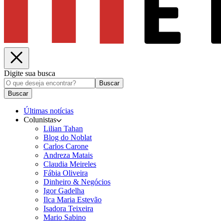
Digite sua busca
Buscar
Buscar
Últimas notícias
Colunistas
Lilian Tahan
Blog do Noblat
Carlos Carone
Andreza Matais
Claudia Meireles
Fábia Oliveira
Dinheiro & Negócios
Igor Gadelha
Ilca Maria Estevão
Isadora Teixeira
Mario Sabino