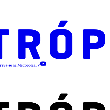
reva-se
na MetrópolesTV