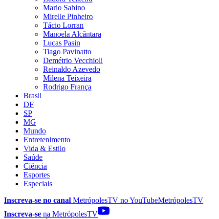
Mario Sabino
Mirelle Pinheiro
Tácio Lorran
Manoela Alcântara
Lucas Pasin
Tiago Pavinatto
Demétrio Vecchioli
Reinaldo Azevedo
Milena Teixeira
Rodrigo França
Brasil
DF
SP
MG
Mundo
Entretenimento
Vida & Estilo
Saúde
Ciência
Esportes
Especiais
Inscreva-se no canal
MetrópolesTV no
YouTube
MetrópolesTV
Inscreva-se
na MetrópolesTV