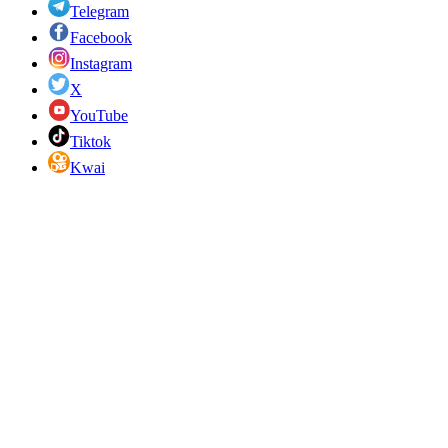
Telegram
Facebook
Instagram
X
YouTube
Tiktok
Kwai