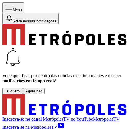
Menu
Ative nossas notificações
Você quer ficar por dentro das notícias mais importantes e receber
notificações em tempo real?
Eu quero!
Agora não
Inscreva-se no canal
MetrópolesTV no
YouTube
MetrópolesTV
Inscreva-se
na MetrópolesTV