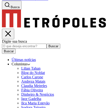
Busca
Digite sua busca
Buscar
Buscar
Últimas notícias
Colunistas
Lilian Tahan
Blog do Noblat
Carlos Carone
Andreza Matais
Claudia Meireles
Fábia Oliveira
Dinheiro & Negócios
Igor Gadelha
Ilca Maria Estevão
Isadora Teixeira