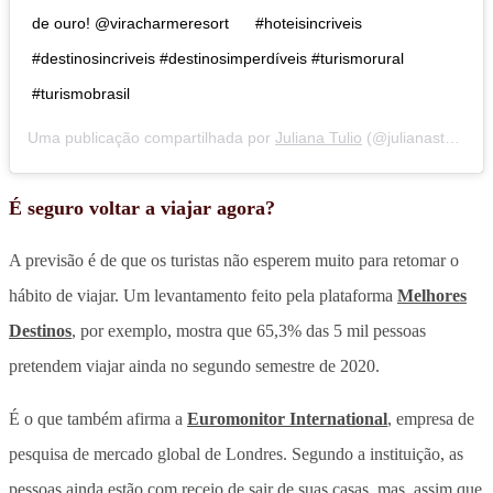
de ouro! @viracharmeresort ⁣ ⁣ ⁣ ⁣ ⁣ #hoteisincriveis
#destinosincriveis #destinosimperdíveis #turismorural
#turismobrasil
Uma publicação compartilhada por
Juliana Tulio
(@julianastulio) em
É seguro voltar a viajar agora?
A previsão é de que os turistas não esperem muito para retomar o
hábito de viajar. Um l
evantamento feito pela plataforma
Melhores
Destinos
, por exemplo, mostra que 65,3% das 5 mil pessoas
pretendem viajar ainda no segundo semestre de 2020.
É o que também afirma a
Euromonitor International
, empresa de
pesquisa de mercado global de Londres. Segundo a instituição, as
pessoas ainda estão com receio de sair de suas casas, mas, assim que