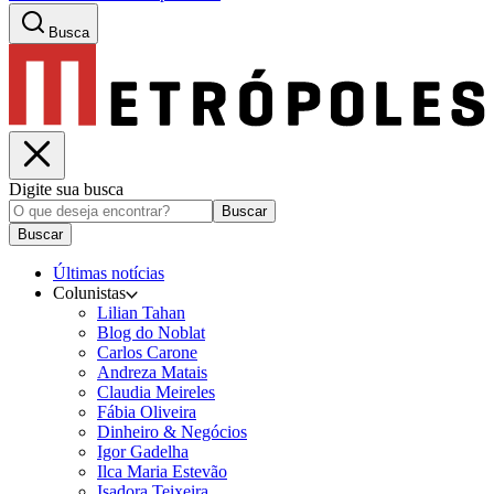
Busca
Digite sua busca
Buscar
Buscar
Últimas notícias
Colunistas
Lilian Tahan
Blog do Noblat
Carlos Carone
Andreza Matais
Claudia Meireles
Fábia Oliveira
Dinheiro & Negócios
Igor Gadelha
Ilca Maria Estevão
Isadora Teixeira