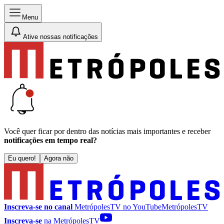
Menu
Ative nossas notificações
Você quer ficar por dentro das notícias mais importantes e receber
notificações em tempo real?
Eu quero!
Agora não
Inscreva-se no canal
MetrópolesTV no
YouTube
MetrópolesTV
Inscreva-se
na MetrópolesTV