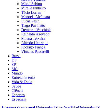
Mario Sabino
Mirelle Pinheiro
Tácio Lorran
Manoela Alcântara
Lucas Pasin
Tiago Pavinatto
Demétrio Vecchioli
Reinaldo Azevedo
Milena Teixeira
Alfredo Henrique
Rodrigo França
Vinícius Passarelli
Brasil
DF
SP
MG
Mundo
Entretenimento
Vida & Estilo
Saúde
Ciência
Esportes
Especiais
Inscreva-se no canal
MetrópolesTV no
YouTube
MetrópolesTV