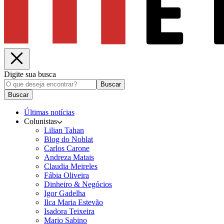
Digite sua busca
Buscar
Buscar
Últimas notícias
Colunistas
Lilian Tahan
Blog do Noblat
Carlos Carone
Andreza Matais
Claudia Meireles
Fábia Oliveira
Dinheiro & Negócios
Igor Gadelha
Ilca Maria Estevão
Isadora Teixeira
Mario Sabino