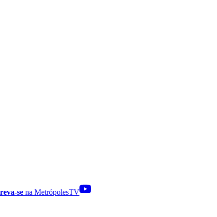
reva-se
na MetrópolesTV