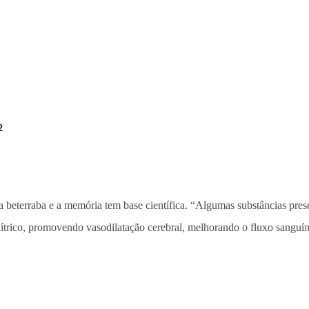
2
e a beterraba e a memória tem base científica. “Algumas substâncias pre
nítrico, promovendo vasodilatação cerebral, melhorando o fluxo sanguíne
.