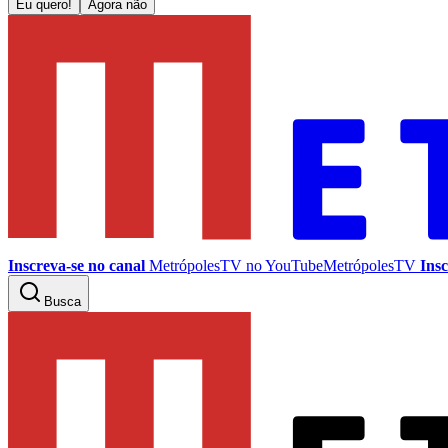
Eu quero!
Agora não
Inscreva-se no canal
MetrópolesTV no
YouTube
MetrópolesTV
Insc
Busca