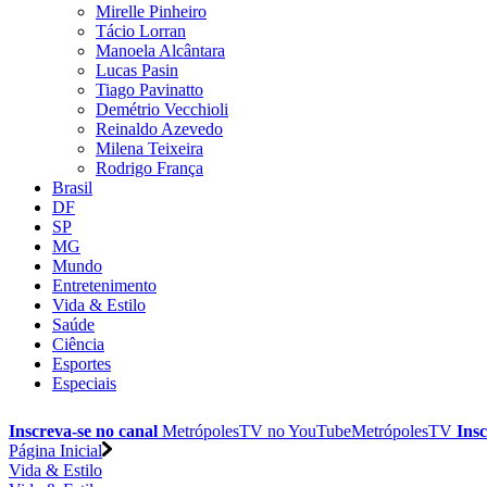
Mirelle Pinheiro
Tácio Lorran
Manoela Alcântara
Lucas Pasin
Tiago Pavinatto
Demétrio Vecchioli
Reinaldo Azevedo
Milena Teixeira
Rodrigo França
Brasil
DF
SP
MG
Mundo
Entretenimento
Vida & Estilo
Saúde
Ciência
Esportes
Especiais
Inscreva-se no canal
MetrópolesTV no
YouTube
MetrópolesTV
Insc
Página Inicial
Vida & Estilo