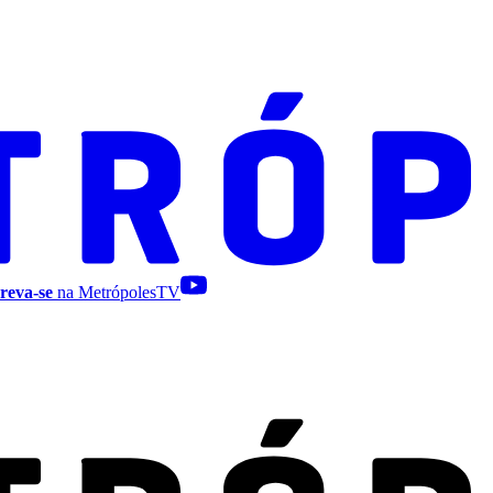
reva-se
na MetrópolesTV