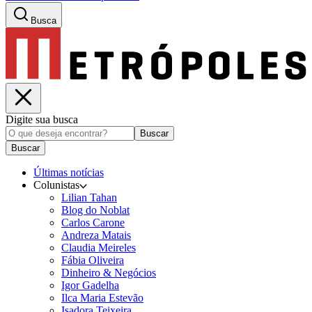
Busca
Digite sua busca
Buscar
Buscar
Últimas notícias
Colunistas
Lilian Tahan
Blog do Noblat
Carlos Carone
Andreza Matais
Claudia Meireles
Fábia Oliveira
Dinheiro & Negócios
Igor Gadelha
Ilca Maria Estevão
Isadora Teixeira