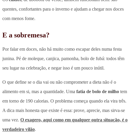
quentes, confortantes para o inverno e ajudam a chegar nos doces
com menos fome.
E a sobremesa?
Por falar em doces, não há muito como escapar deles numa festa
junina. Pé de moleque, canjica, pamonha, bolo de fubá: todos têm
seu lugar na celebração, e negar isso é um pouco inútil.
O que define se o dia vai ou não comprometer a dieta não é o
alimento em si, mas a quantidade. Uma
fatia de bolo de milho
tem
em torno de 190 calorias. O problema começa quando ela vira três.
A dica mais honesta que existe é essa:
prove, aprecie, mas sirva-se
uma vez
.
O exagero, aqui como em qualquer outra situação, é o
verdadeiro vilão
.