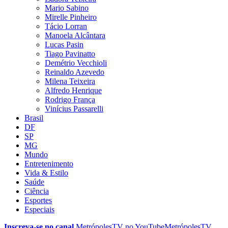
Mario Sabino
Mirelle Pinheiro
Tácio Lorran
Manoela Alcântara
Lucas Pasin
Tiago Pavinatto
Demétrio Vecchioli
Reinaldo Azevedo
Milena Teixeira
Alfredo Henrique
Rodrigo França
Vinícius Passarelli
Brasil
DF
SP
MG
Mundo
Entretenimento
Vida & Estilo
Saúde
Ciência
Esportes
Especiais
Inscreva-se no canal
MetrópolesTV no
YouTube
MetrópolesTV