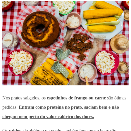
Nos pratos salgados, os
espetinhos de frango ou carne
são ótimas
pedidas.
Entram como proteína no prato, saciam bem e não
chegam nem perto do valor calórico dos doces.
Os
caldos
, de abóbora ou verde, também funcionam bem: são