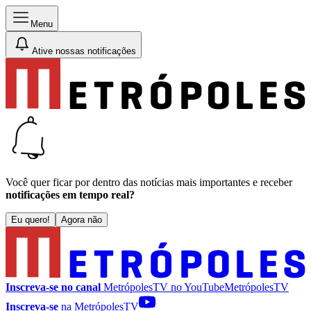
Menu
Ative nossas notificações
Você quer ficar por dentro das notícias mais importantes e receber
notificações em tempo real?
Eu quero!
Agora não
Inscreva-se no canal
MetrópolesTV no
YouTube
MetrópolesTV
Inscreva-se
na MetrópolesTV