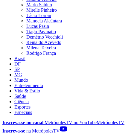
Mario Sabino
Mirelle Pinheiro
Tácio Lorran
Manoela Alcântara
Lucas Pasin
Tiago Pavinatto
Demétrio Vecchioli
Reinaldo Azevedo
Milena Teixeira
Rodrigo França
Brasil
DF
SP
MG
Mundo
Entretenimento
Vida & Estilo
Saúde
Ciência
Esportes
Especiais
Inscreva-se no canal
MetrópolesTV no
YouTube
MetrópolesTV
Inscreva-se
na MetrópolesTV