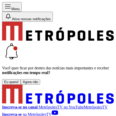
Menu
Ative nossas notificações
Você quer ficar por dentro das notícias mais importantes e receber
notificações em tempo real?
Eu quero!
Agora não
Inscreva-se no canal
MetrópolesTV no
YouTube
MetrópolesTV
Inscreva-se
na MetrópolesTV