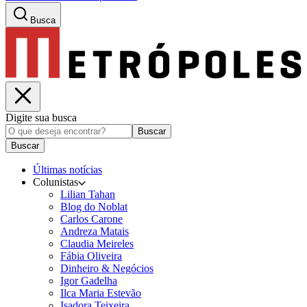
Busca
Digite sua busca
Buscar
Buscar
Últimas notícias
Colunistas
Lilian Tahan
Blog do Noblat
Carlos Carone
Andreza Matais
Claudia Meireles
Fábia Oliveira
Dinheiro & Negócios
Igor Gadelha
Ilca Maria Estevão
Isadora Teixeira