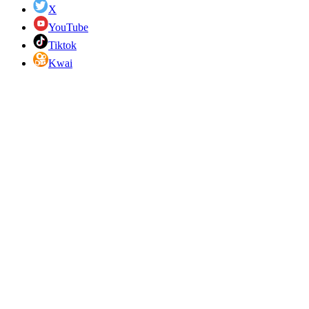
X
YouTube
Tiktok
Kwai