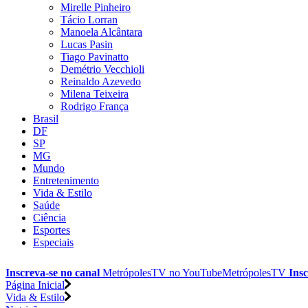
Mirelle Pinheiro
Tácio Lorran
Manoela Alcântara
Lucas Pasin
Tiago Pavinatto
Demétrio Vecchioli
Reinaldo Azevedo
Milena Teixeira
Rodrigo França
Brasil
DF
SP
MG
Mundo
Entretenimento
Vida & Estilo
Saúde
Ciência
Esportes
Especiais
Inscreva-se no canal
MetrópolesTV no
YouTube
MetrópolesTV
Insc
Página Inicial
Vida & Estilo