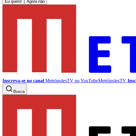
Eu quero!
Agora não
Inscreva-se no canal
MetrópolesTV no
YouTube
MetrópolesTV
Insc
Busca