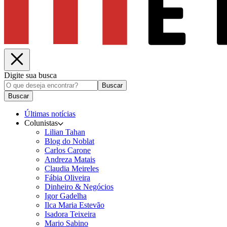
Digite sua busca
Buscar
Buscar
Últimas notícias
Colunistas
Lilian Tahan
Blog do Noblat
Carlos Carone
Andreza Matais
Claudia Meireles
Fábia Oliveira
Dinheiro & Negócios
Igor Gadelha
Ilca Maria Estevão
Isadora Teixeira
Mario Sabino