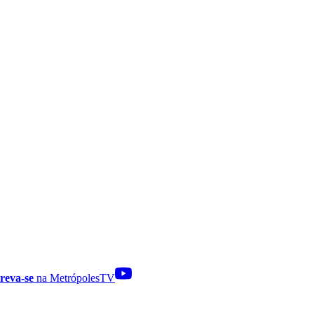
reva-se
na MetrópolesTV