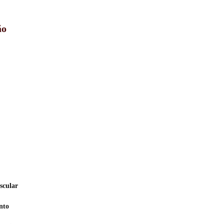
ão
scular
nto