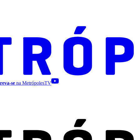
reva-se
na MetrópolesTV