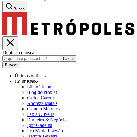
Busca
Digite sua busca
Buscar
Buscar
Últimas notícias
Colunistas
Lilian Tahan
Blog do Noblat
Carlos Carone
Andreza Matais
Claudia Meireles
Fábia Oliveira
Dinheiro & Negócios
Igor Gadelha
Ilca Maria Estevão
Isadora Teixeira