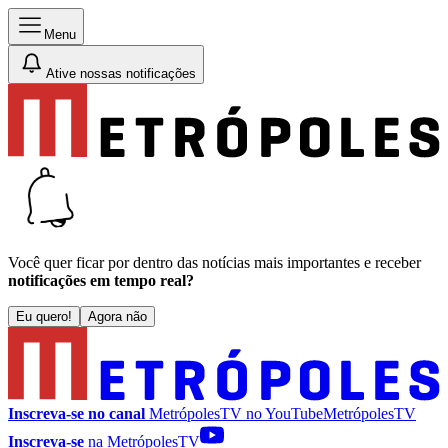
Menu
Ative nossas notificações
Você quer ficar por dentro das notícias mais importantes e receber
notificações em tempo real?
Eu quero!
Agora não
Inscreva-se no canal
MetrópolesTV no
YouTube
MetrópolesTV
Inscreva-se
na MetrópolesTV