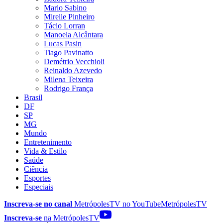
Mario Sabino
Mirelle Pinheiro
Tácio Lorran
Manoela Alcântara
Lucas Pasin
Tiago Pavinatto
Demétrio Vecchioli
Reinaldo Azevedo
Milena Teixeira
Rodrigo França
Brasil
DF
SP
MG
Mundo
Entretenimento
Vida & Estilo
Saúde
Ciência
Esportes
Especiais
Inscreva-se no canal
MetrópolesTV no
YouTube
MetrópolesTV
Inscreva-se
na MetrópolesTV