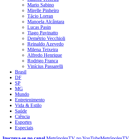
Mario Sabino
Mirelle Pinheiro
Tácio Lorran
Manoela Alcântara
Lucas Pasin
Tiago Pavinatto
Demétrio Vecchioli
Reinaldo Azevedo
Milena Teixeira
Alfredo Henrique
Rodrigo França
Vinícius Passarelli
Brasil
DF
SP
MG
Mundo
Entretenimento
Vida & Estilo
Saúde
Ciência
Esportes
Especiais
Inscreva-se no canal
MetrópolesTV no
YouTube
MetrópolesTV