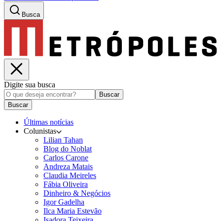
Busca
Digite sua busca
Buscar
Buscar
Últimas notícias
Colunistas
Lilian Tahan
Blog do Noblat
Carlos Carone
Andreza Matais
Claudia Meireles
Fábia Oliveira
Dinheiro & Negócios
Igor Gadelha
Ilca Maria Estevão
Isadora Teixeira