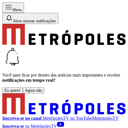
Menu
Ative nossas notificações
Você quer ficar por dentro das notícias mais importantes e receber
notificações em tempo real?
Eu quero!
Agora não
Inscreva-se no canal
MetrópolesTV no
YouTube
MetrópolesTV
Inscreva-se
na MetrópolesTV