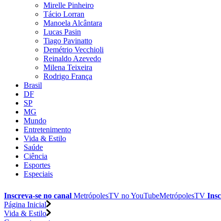
Mirelle Pinheiro
Tácio Lorran
Manoela Alcântara
Lucas Pasin
Tiago Pavinatto
Demétrio Vecchioli
Reinaldo Azevedo
Milena Teixeira
Rodrigo França
Brasil
DF
SP
MG
Mundo
Entretenimento
Vida & Estilo
Saúde
Ciência
Esportes
Especiais
Inscreva-se no canal
MetrópolesTV no
YouTube
MetrópolesTV
Insc
Página Inicial
Vida & Estilo