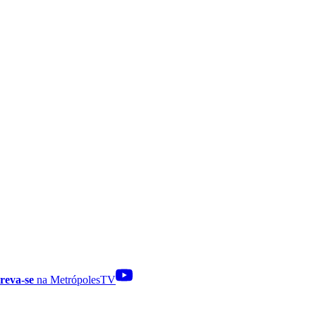
reva-se
na MetrópolesTV