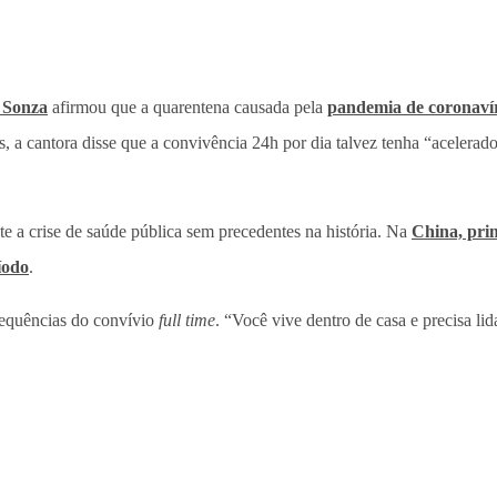
 Sonza
afirmou que a quarentena causada pela
pandemia de coronaví
s, a cantora disse que a convivência 24h por dia talvez tenha “acelerad
nte a crise de saúde pública sem precedentes na história. Na
China, prim
íodo
.
sequências do convívio
full time
. “Você vive dentro de casa e precisa li