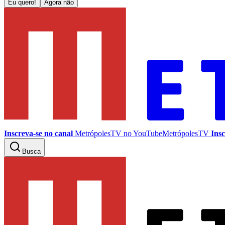
Eu quero!
Agora não
Inscreva-se no canal
MetrópolesTV no
YouTube
MetrópolesTV
Insc
Busca