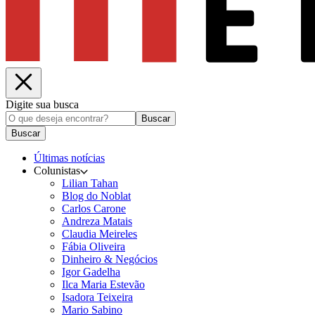
Digite sua busca
Buscar
Buscar
Últimas notícias
Colunistas
Lilian Tahan
Blog do Noblat
Carlos Carone
Andreza Matais
Claudia Meireles
Fábia Oliveira
Dinheiro & Negócios
Igor Gadelha
Ilca Maria Estevão
Isadora Teixeira
Mario Sabino