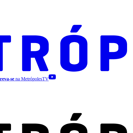
reva-se
na MetrópolesTV