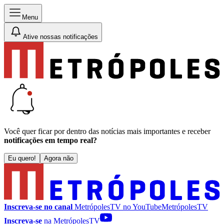
Menu
Ative nossas notificações
Você quer ficar por dentro das notícias mais importantes e receber
notificações em tempo real?
Eu quero!
Agora não
Inscreva-se no canal
MetrópolesTV no
YouTube
MetrópolesTV
Inscreva-se
na MetrópolesTV