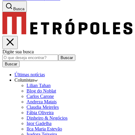
Busca
Digite sua busca
Buscar
Buscar
Últimas notícias
Colunistas
Lilian Tahan
Blog do Noblat
Carlos Carone
Andreza Matais
Claudia Meireles
Fábia Oliveira
Dinheiro & Negócios
Igor Gadelha
Ilca Maria Estevão
Isadora Teixeira