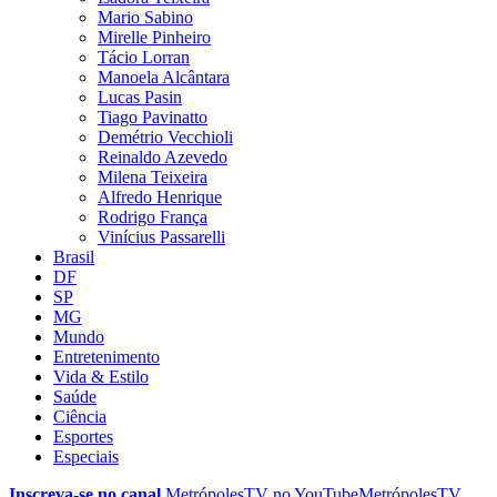
Mario Sabino
Mirelle Pinheiro
Tácio Lorran
Manoela Alcântara
Lucas Pasin
Tiago Pavinatto
Demétrio Vecchioli
Reinaldo Azevedo
Milena Teixeira
Alfredo Henrique
Rodrigo França
Vinícius Passarelli
Brasil
DF
SP
MG
Mundo
Entretenimento
Vida & Estilo
Saúde
Ciência
Esportes
Especiais
Inscreva-se no canal
MetrópolesTV no
YouTube
MetrópolesTV