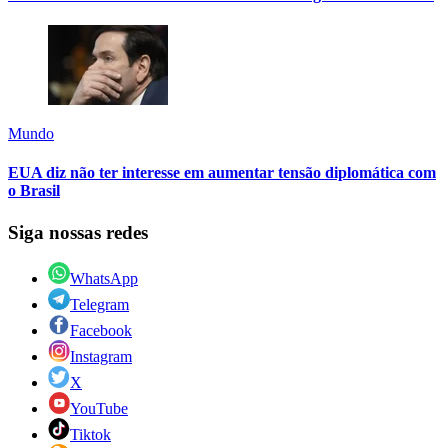
Mundo
EUA diz não ter interesse em aumentar tensão diplomática com
o Brasil
Siga nossas redes
WhatsApp
Telegram
Facebook
Instagram
X
YouTube
Tiktok