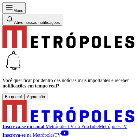
Menu
Ative nossas notificações
Você quer ficar por dentro das notícias mais importantes e receber
notificações em tempo real?
Eu quero!
Agora não
Inscreva-se no canal
MetrópolesTV no
YouTube
MetrópolesTV
Inscreva-se
na MetrópolesTV