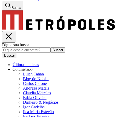
Busca
Digite sua busca
Buscar
Buscar
Últimas notícias
Colunistas
Lilian Tahan
Blog do Noblat
Carlos Carone
Andreza Matais
Claudia Meireles
Fábia Oliveira
Dinheiro & Negócios
Igor Gadelha
Ilca Maria Estevão
Isadora Teixeira