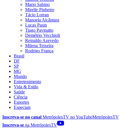
Mario Sabino
Mirelle Pinheiro
Tácio Lorran
Manoela Alcântara
Lucas Pasin
Tiago Pavinatto
Demétrio Vecchioli
Reinaldo Azevedo
Milena Teixeira
Rodrigo França
Brasil
DF
SP
MG
Mundo
Entretenimento
Vida & Estilo
Saúde
Ciência
Esportes
Especiais
Inscreva-se no canal
MetrópolesTV no
YouTube
MetrópolesTV
Inscreva-se
na MetrópolesTV