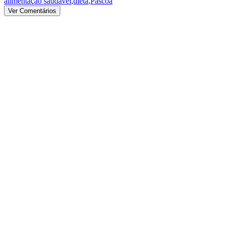
alimentação saudável
,
dieta
,
Páscoa
Ver Comentários