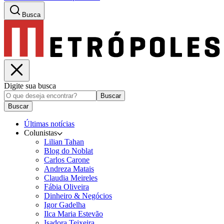
Busca
Digite sua busca
Buscar
Buscar
Últimas notícias
Colunistas
Lilian Tahan
Blog do Noblat
Carlos Carone
Andreza Matais
Claudia Meireles
Fábia Oliveira
Dinheiro & Negócios
Igor Gadelha
Ilca Maria Estevão
Isadora Teixeira