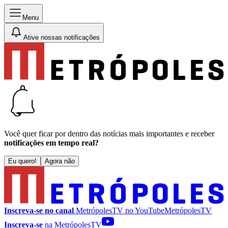
Menu
Ative nossas notificações
Você quer ficar por dentro das notícias mais importantes e receber
notificações em tempo real?
Eu quero!
Agora não
Inscreva-se no canal
MetrópolesTV no
YouTube
MetrópolesTV
Inscreva-se
na MetrópolesTV