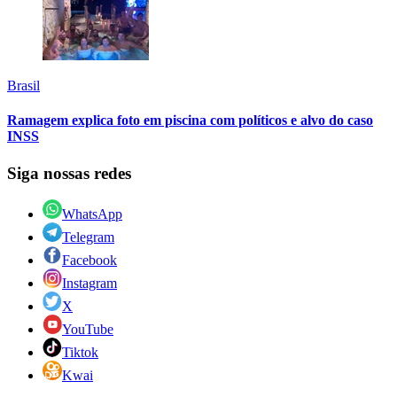
Brasil
Ramagem explica foto em piscina com políticos e alvo do caso
INSS
Siga nossas redes
WhatsApp
Telegram
Facebook
Instagram
X
YouTube
Tiktok
Kwai