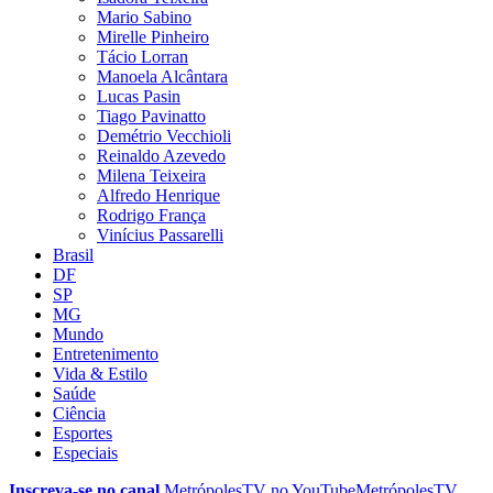
Mario Sabino
Mirelle Pinheiro
Tácio Lorran
Manoela Alcântara
Lucas Pasin
Tiago Pavinatto
Demétrio Vecchioli
Reinaldo Azevedo
Milena Teixeira
Alfredo Henrique
Rodrigo França
Vinícius Passarelli
Brasil
DF
SP
MG
Mundo
Entretenimento
Vida & Estilo
Saúde
Ciência
Esportes
Especiais
Inscreva-se no canal
MetrópolesTV no
YouTube
MetrópolesTV