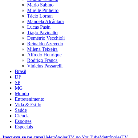
Mario Sabino
Mirelle Pinheiro
Tácio Lorran
Manoela Alcântara
Lucas Pasin
Tiago Pavinatto
Demétrio Vecchioli
Reinaldo Azevedo
Milena Teixeira
Alfredo Henrique
Rodrigo França
Vinícius Passarelli
Brasil
DF
SP
MG
Mundo
Entretenimento
Vida & Estilo
Saúde
Ciência
Esportes
Especiais
Inscreva-se no canal
MetrópolesTV no
YouTube
MetrópolesTV