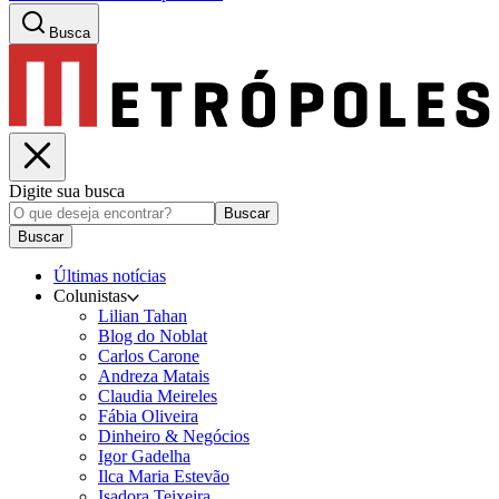
Busca
Digite sua busca
Buscar
Buscar
Últimas notícias
Colunistas
Lilian Tahan
Blog do Noblat
Carlos Carone
Andreza Matais
Claudia Meireles
Fábia Oliveira
Dinheiro & Negócios
Igor Gadelha
Ilca Maria Estevão
Isadora Teixeira