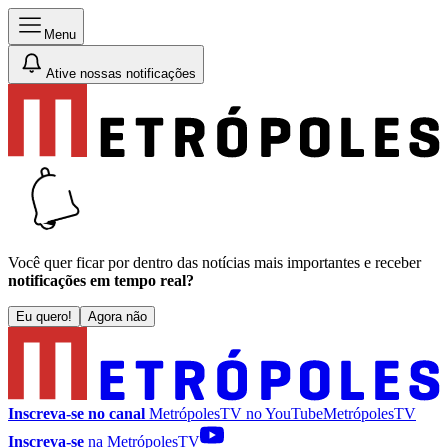
Menu
Ative nossas notificações
Você quer ficar por dentro das notícias mais importantes e receber
notificações em tempo real?
Eu quero!
Agora não
Inscreva-se no canal
MetrópolesTV no
YouTube
MetrópolesTV
Inscreva-se
na MetrópolesTV