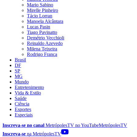
Mario Sabino
Mirelle Pinheiro
Tácio Lorran
Manoela Alcântara
Lucas Pasin
Tiago Pavinatto
Demétrio Vecchioli
Reinaldo Azevedo
Milena Teixeira
Rodrigo França
Brasil
DF
SP
MG
Mundo
Entretenimento
Vida & Estilo
Saúde
Ciência
Esportes
Especiais
Inscreva-se no canal
MetrópolesTV no
YouTube
MetrópolesTV
Inscreva-se
na MetrópolesTV