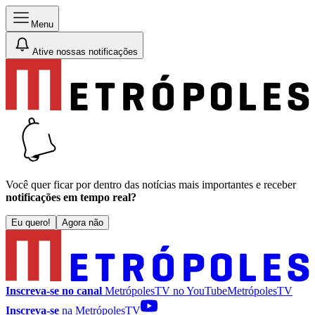
Menu
Ative nossas notificações
Você quer ficar por dentro das notícias mais importantes e receber
notificações em tempo real?
Eu quero!
Agora não
Inscreva-se no canal
MetrópolesTV no
YouTube
MetrópolesTV
Inscreva-se
na MetrópolesTV