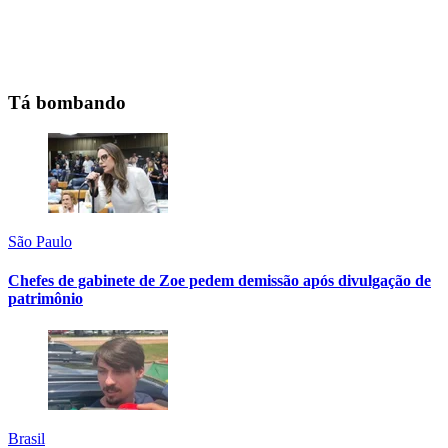
Tá bombando
São Paulo
Chefes de gabinete de Zoe pedem demissão após divulgação de
patrimônio
Brasil