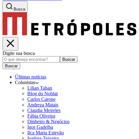
Busca
Digite sua busca
Buscar
Buscar
Últimas notícias
Colunistas
Lilian Tahan
Blog do Noblat
Carlos Carone
Andreza Matais
Claudia Meireles
Fábia Oliveira
Dinheiro & Negócios
Igor Gadelha
Ilca Maria Estevão
Isadora Teixeira