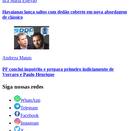
Ilca Maria Estevão
Havaianas lança saltos com dedão coberto em nova abordagem
de clássico
Andreza Matais
PF conclui inquérito e prepara primeiro indiciamento de
Vorcaro e Paulo Henrique
Siga nossas redes
WhatsApp
Telegram
Facebook
Instagram
X