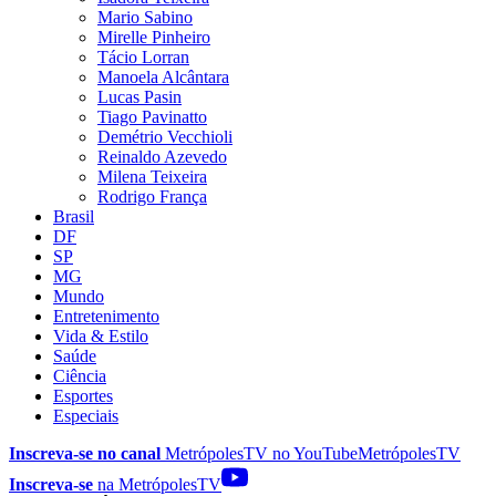
Mario Sabino
Mirelle Pinheiro
Tácio Lorran
Manoela Alcântara
Lucas Pasin
Tiago Pavinatto
Demétrio Vecchioli
Reinaldo Azevedo
Milena Teixeira
Rodrigo França
Brasil
DF
SP
MG
Mundo
Entretenimento
Vida & Estilo
Saúde
Ciência
Esportes
Especiais
Inscreva-se no canal
MetrópolesTV no
YouTube
MetrópolesTV
Inscreva-se
na MetrópolesTV