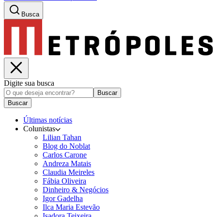
Busca
Digite sua busca
Buscar
Buscar
Últimas notícias
Colunistas
Lilian Tahan
Blog do Noblat
Carlos Carone
Andreza Matais
Claudia Meireles
Fábia Oliveira
Dinheiro & Negócios
Igor Gadelha
Ilca Maria Estevão
Isadora Teixeira