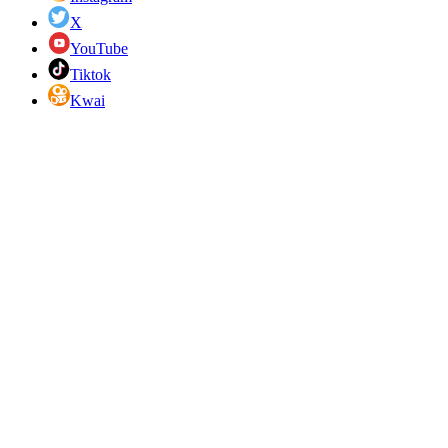
X
YouTube
Tiktok
Kwai