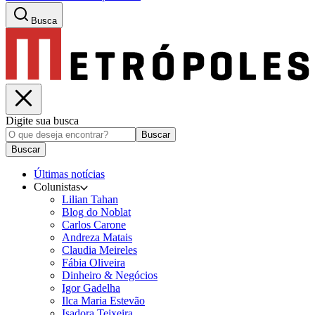
Busca
Digite sua busca
Buscar
Buscar
Últimas notícias
Colunistas
Lilian Tahan
Blog do Noblat
Carlos Carone
Andreza Matais
Claudia Meireles
Fábia Oliveira
Dinheiro & Negócios
Igor Gadelha
Ilca Maria Estevão
Isadora Teixeira