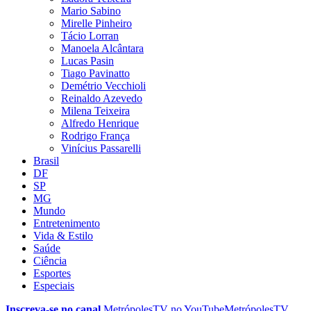
Mario Sabino
Mirelle Pinheiro
Tácio Lorran
Manoela Alcântara
Lucas Pasin
Tiago Pavinatto
Demétrio Vecchioli
Reinaldo Azevedo
Milena Teixeira
Alfredo Henrique
Rodrigo França
Vinícius Passarelli
Brasil
DF
SP
MG
Mundo
Entretenimento
Vida & Estilo
Saúde
Ciência
Esportes
Especiais
Inscreva-se no canal
MetrópolesTV no
YouTube
MetrópolesTV