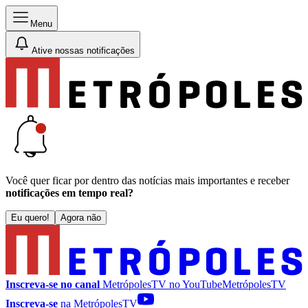
Menu
Ative nossas notificações
Você quer ficar por dentro das notícias mais importantes e receber
notificações em tempo real?
Eu quero!
Agora não
Inscreva-se no canal
MetrópolesTV no
YouTube
MetrópolesTV
Inscreva-se
na MetrópolesTV