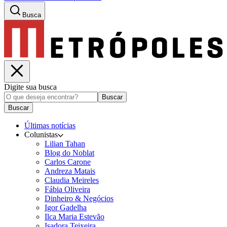
Busca
Digite sua busca
Buscar
Buscar
Últimas notícias
Colunistas
Lilian Tahan
Blog do Noblat
Carlos Carone
Andreza Matais
Claudia Meireles
Fábia Oliveira
Dinheiro & Negócios
Igor Gadelha
Ilca Maria Estevão
Isadora Teixeira