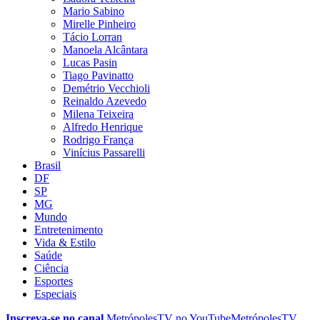
Mario Sabino
Mirelle Pinheiro
Tácio Lorran
Manoela Alcântara
Lucas Pasin
Tiago Pavinatto
Demétrio Vecchioli
Reinaldo Azevedo
Milena Teixeira
Alfredo Henrique
Rodrigo França
Vinícius Passarelli
Brasil
DF
SP
MG
Mundo
Entretenimento
Vida & Estilo
Saúde
Ciência
Esportes
Especiais
Inscreva-se no canal
MetrópolesTV no
YouTube
MetrópolesTV