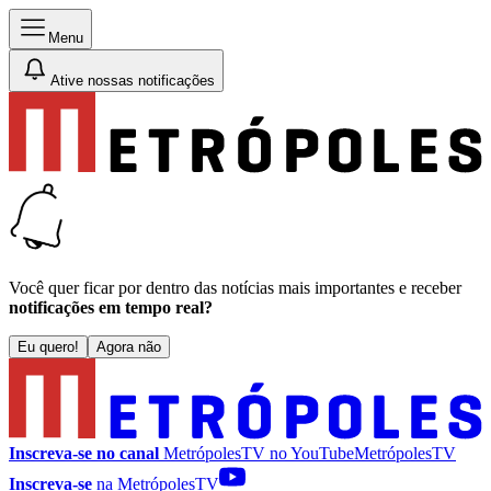
Menu
Ative nossas notificações
Você quer ficar por dentro das notícias mais importantes e receber
notificações em tempo real?
Eu quero!
Agora não
Inscreva-se no canal
MetrópolesTV no
YouTube
MetrópolesTV
Inscreva-se
na MetrópolesTV