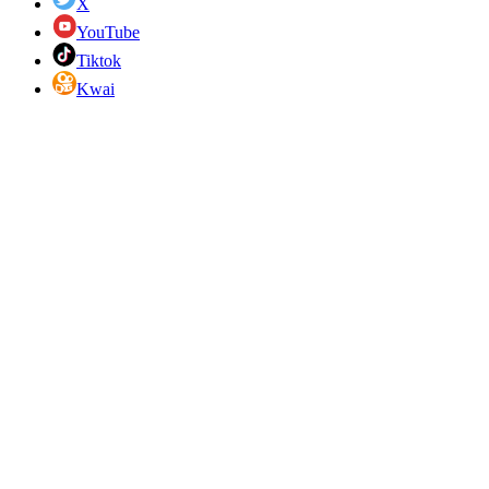
X
YouTube
Tiktok
Kwai