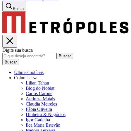
Busca
Digite sua busca
Buscar
Buscar
Últimas notícias
Colunistas
Lilian Tahan
Blog do Noblat
Carlos Carone
Andreza Matais
Claudia Meireles
Fábia Oliveira
Dinheiro & Negócios
Igor Gadelha
Ilca Maria Estevão
Isadora Teixeira