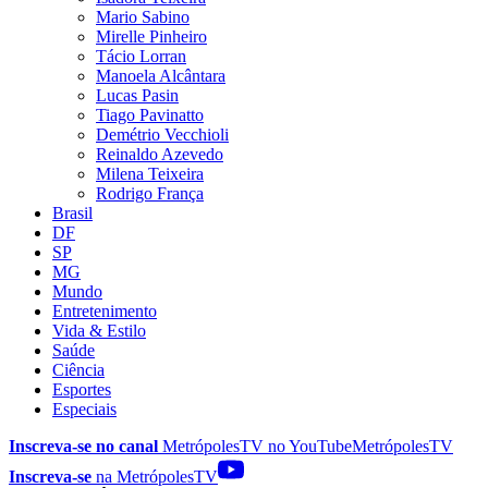
Mario Sabino
Mirelle Pinheiro
Tácio Lorran
Manoela Alcântara
Lucas Pasin
Tiago Pavinatto
Demétrio Vecchioli
Reinaldo Azevedo
Milena Teixeira
Rodrigo França
Brasil
DF
SP
MG
Mundo
Entretenimento
Vida & Estilo
Saúde
Ciência
Esportes
Especiais
Inscreva-se no canal
MetrópolesTV no
YouTube
MetrópolesTV
Inscreva-se
na MetrópolesTV