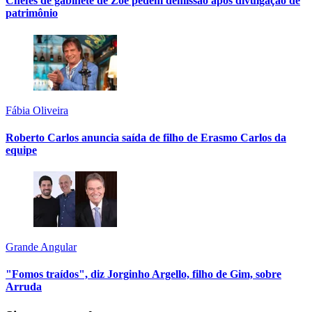
Chefes de gabinete de Zoe pedem demissão após divulgação de
patrimônio
Fábia Oliveira
Roberto Carlos anuncia saída de filho de Erasmo Carlos da
equipe
Grande Angular
"Fomos traídos", diz Jorginho Argello, filho de Gim, sobre
Arruda