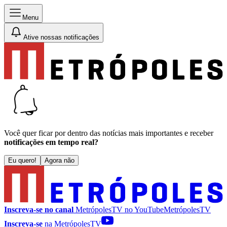
Menu
Ative nossas notificações
Você quer ficar por dentro das notícias mais importantes e receber
notificações em tempo real?
Eu quero!
Agora não
Inscreva-se no canal
MetrópolesTV no
YouTube
MetrópolesTV
Inscreva-se
na MetrópolesTV