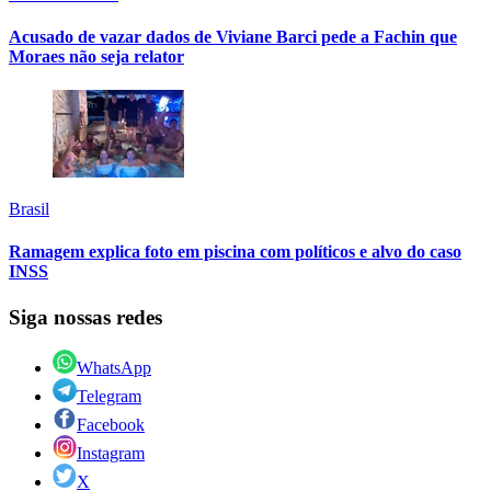
Acusado de vazar dados de Viviane Barci pede a Fachin que
Moraes não seja relator
Brasil
Ramagem explica foto em piscina com políticos e alvo do caso
INSS
Siga nossas redes
WhatsApp
Telegram
Facebook
Instagram
X