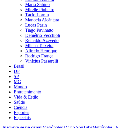
Mario Sabino
Mirelle Pinheiro
Tácio Lorran
Manoela Alcântara
Lucas Pasin
Tiago Pavinatto
Demétrio Vecchioli
Reinaldo Azevedo
Milena Teixeira
Alfredo Henrique
Rodrigo França
Vinícius Passarelli
Brasil
DF
SP
MG
Mundo
Entretenimento
Vida & Estilo
Saúde
Ciência
Esportes
Especiais
Inscreva-se no canal
MetrópolesTV no
YouTube
MetrópolesTV