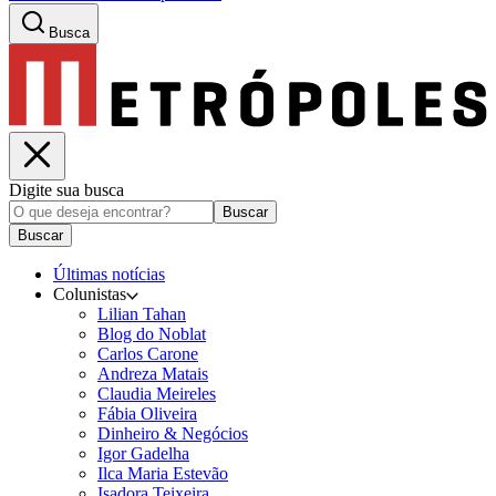
Busca
Digite sua busca
Buscar
Buscar
Últimas notícias
Colunistas
Lilian Tahan
Blog do Noblat
Carlos Carone
Andreza Matais
Claudia Meireles
Fábia Oliveira
Dinheiro & Negócios
Igor Gadelha
Ilca Maria Estevão
Isadora Teixeira