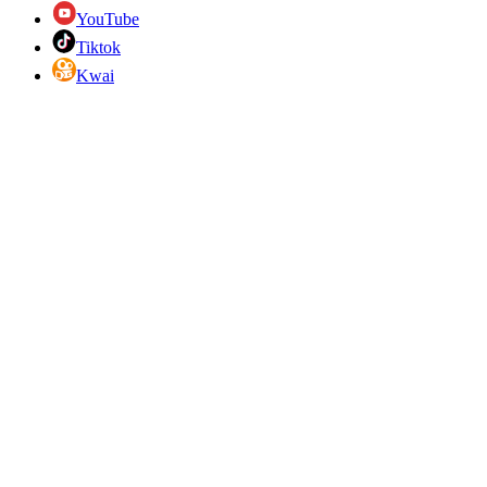
YouTube
Tiktok
Kwai