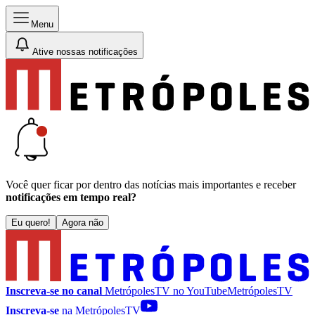
Menu
Ative nossas notificações
Você quer ficar por dentro das notícias mais importantes e receber
notificações em tempo real?
Eu quero!
Agora não
Inscreva-se no canal
MetrópolesTV no
YouTube
MetrópolesTV
Inscreva-se
na MetrópolesTV