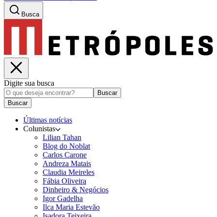
Busca
Digite sua busca
Buscar
Buscar
Últimas notícias
Colunistas
Lilian Tahan
Blog do Noblat
Carlos Carone
Andreza Matais
Claudia Meireles
Fábia Oliveira
Dinheiro & Negócios
Igor Gadelha
Ilca Maria Estevão
Isadora Teixeira