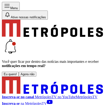
Menu
Ative nossas notificações
Você quer ficar por dentro das notícias mais importantes e receber
notificações em tempo real?
Eu quero!
Agora não
Inscreva-se no canal
MetrópolesTV no
YouTube
MetrópolesTV
Inscreva-se
na MetrópolesTV