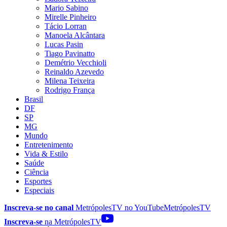
Mario Sabino
Mirelle Pinheiro
Tácio Lorran
Manoela Alcântara
Lucas Pasin
Tiago Pavinatto
Demétrio Vecchioli
Reinaldo Azevedo
Milena Teixeira
Rodrigo França
Brasil
DF
SP
MG
Mundo
Entretenimento
Vida & Estilo
Saúde
Ciência
Esportes
Especiais
Inscreva-se no canal
MetrópolesTV no
YouTube
MetrópolesTV
Inscreva-se
na MetrópolesTV