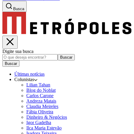
Busca
Digite sua busca
Buscar
Buscar
Últimas notícias
Colunistas
Lilian Tahan
Blog do Noblat
Carlos Carone
Andreza Matais
Claudia Meireles
Fábia Oliveira
Dinheiro & Negócios
Igor Gadelha
Ilca Maria Estevão
Isadora Teixeira