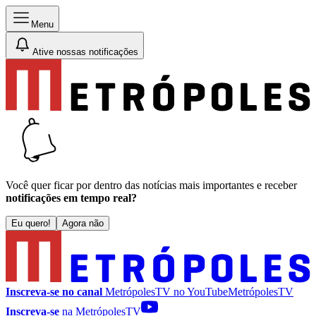
Menu
Ative nossas notificações
Você quer ficar por dentro das notícias mais importantes e receber
notificações em tempo real?
Eu quero!
Agora não
Inscreva-se no canal
MetrópolesTV no
YouTube
MetrópolesTV
Inscreva-se
na MetrópolesTV