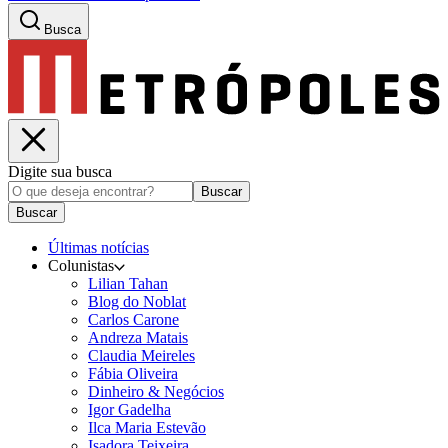
Busca
Digite sua busca
Buscar
Buscar
Últimas notícias
Colunistas
Lilian Tahan
Blog do Noblat
Carlos Carone
Andreza Matais
Claudia Meireles
Fábia Oliveira
Dinheiro & Negócios
Igor Gadelha
Ilca Maria Estevão
Isadora Teixeira