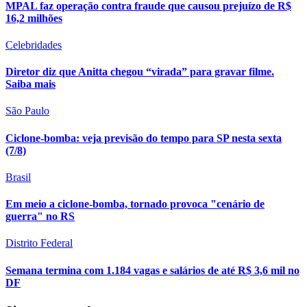
MPAL faz operação contra fraude que causou prejuízo de R$
16,2 milhões
Celebridades
Diretor diz que Anitta chegou “virada” para gravar filme.
Saiba mais
São Paulo
Ciclone-bomba: veja previsão do tempo para SP nesta sexta
(7/8)
Brasil
Em meio a ciclone-bomba, tornado provoca "cenário de
guerra" no RS
Distrito Federal
Semana termina com 1.184 vagas e salários de até R$ 3,6 mil no
DF