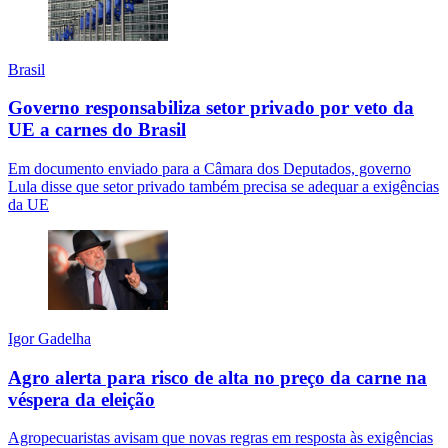
Brasil
Governo responsabiliza setor privado por veto da
UE a carnes do Brasil
Em documento enviado para a Câmara dos Deputados, governo
Lula disse que setor privado também precisa se adequar a exigências
da UE
Igor Gadelha
Agro alerta para risco de alta no preço da carne na
véspera da eleição
Agropecuaristas avisam que novas regras em resposta às exigências