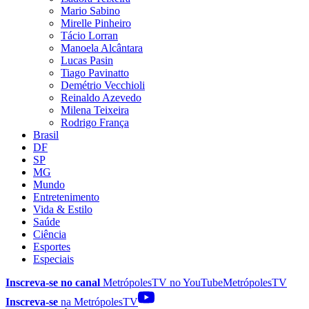
Mario Sabino
Mirelle Pinheiro
Tácio Lorran
Manoela Alcântara
Lucas Pasin
Tiago Pavinatto
Demétrio Vecchioli
Reinaldo Azevedo
Milena Teixeira
Rodrigo França
Brasil
DF
SP
MG
Mundo
Entretenimento
Vida & Estilo
Saúde
Ciência
Esportes
Especiais
Inscreva-se no canal
MetrópolesTV no
YouTube
MetrópolesTV
Inscreva-se
na MetrópolesTV