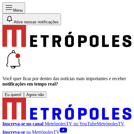
Menu
Ative nossas notificações
Você quer ficar por dentro das notícias mais importantes e receber
notificações em tempo real?
Eu quero!
Agora não
Inscreva-se no canal
MetrópolesTV no
YouTube
MetrópolesTV
Inscreva-se
na MetrópolesTV