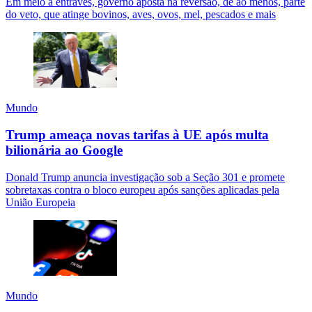
Em meio a entraves, governo aposta na reversão, de ao menos, parte
do veto, que atinge bovinos, aves, ovos, mel, pescados e mais
Mundo
Trump ameaça novas tarifas à UE após multa
bilionária ao Google
Donald Trump anuncia investigação sob a Seção 301 e promete
sobretaxas contra o bloco europeu após sanções aplicadas pela
União Europeia
Mundo