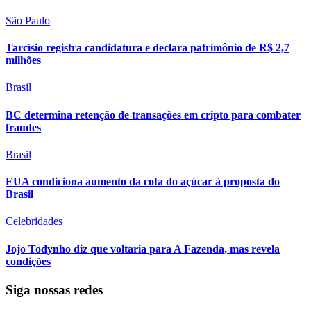
São Paulo
Tarcísio registra candidatura e declara patrimônio de R$ 2,7
milhões
Brasil
BC determina retenção de transações em cripto para combater
fraudes
Brasil
EUA condiciona aumento da cota do açúcar à proposta do
Brasil
Celebridades
Jojo Todynho diz que voltaria para A Fazenda, mas revela
condições
Siga nossas redes