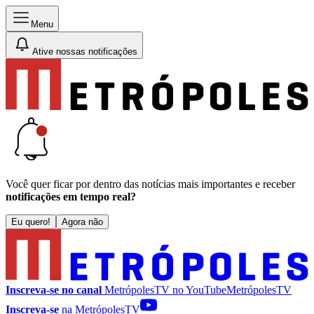
Menu
Ative nossas notificações
Você quer ficar por dentro das notícias mais importantes e receber
notificações em tempo real?
Eu quero!
Agora não
Inscreva-se no canal
MetrópolesTV no
YouTube
MetrópolesTV
Inscreva-se
na MetrópolesTV