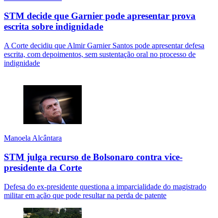
STM decide que Garnier pode apresentar prova
escrita sobre indignidade
A Corte decidiu que Almir Garnier Santos pode apresentar defesa
escrita, com depoimentos, sem sustentação oral no processo de
indignidade
Manoela Alcântara
STM julga recurso de Bolsonaro contra vice-
presidente da Corte
Defesa do ex-presidente questiona a imparcialidade do magistrado
militar em ação que pode resultar na perda de patente