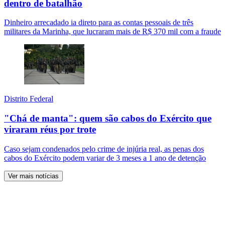
dentro de batalhão
Dinheiro arrecadado ia direto para as contas pessoais de três
militares da Marinha, que lucraram mais de R$ 370 mil com a fraude
Distrito Federal
"Chá de manta": quem são cabos do Exército que
viraram réus por trote
Caso sejam condenados pelo crime de injúria real, as penas dos
cabos do Exército podem variar de 3 meses a 1 ano de detenção
Ver mais notícias