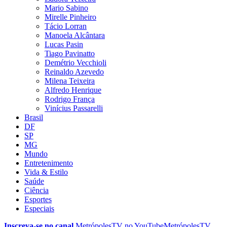
Mario Sabino
Mirelle Pinheiro
Tácio Lorran
Manoela Alcântara
Lucas Pasin
Tiago Pavinatto
Demétrio Vecchioli
Reinaldo Azevedo
Milena Teixeira
Alfredo Henrique
Rodrigo França
Vinícius Passarelli
Brasil
DF
SP
MG
Mundo
Entretenimento
Vida & Estilo
Saúde
Ciência
Esportes
Especiais
Inscreva-se no canal
MetrópolesTV no
YouTube
MetrópolesTV