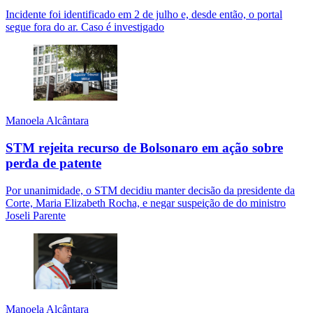
Incidente foi identificado em 2 de julho e, desde então, o portal
segue fora do ar. Caso é investigado
Manoela Alcântara
STM rejeita recurso de Bolsonaro em ação sobre
perda de patente
Por unanimidade, o STM decidiu manter decisão da presidente da
Corte, Maria Elizabeth Rocha, e negar suspeição de do ministro
Joseli Parente
Manoela Alcântara