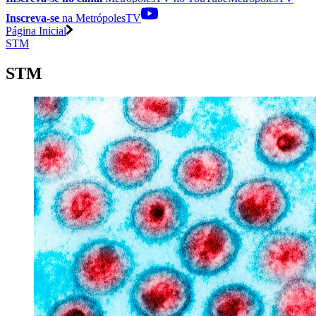
Inscreva-se
na MetrópolesTV
Página Inicial
STM
STM