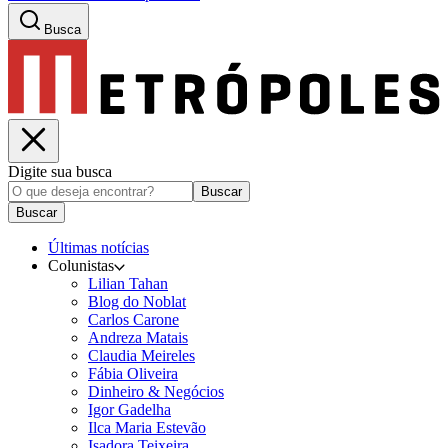
Busca
Digite sua busca
Buscar
Buscar
Últimas notícias
Colunistas
Lilian Tahan
Blog do Noblat
Carlos Carone
Andreza Matais
Claudia Meireles
Fábia Oliveira
Dinheiro & Negócios
Igor Gadelha
Ilca Maria Estevão
Isadora Teixeira