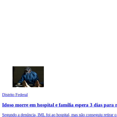
Distrito Federal
Idoso morre em hospital e família espera 3 dias para 
Segundo a denúncia, IML foi ao hospital, mas não conseguiu retirar o 