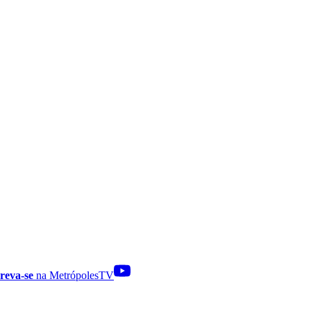
reva-se
na MetrópolesTV