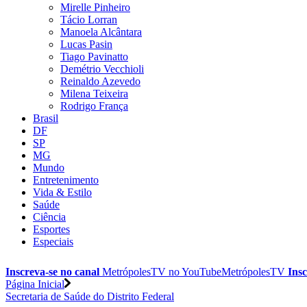
Mirelle Pinheiro
Tácio Lorran
Manoela Alcântara
Lucas Pasin
Tiago Pavinatto
Demétrio Vecchioli
Reinaldo Azevedo
Milena Teixeira
Rodrigo França
Brasil
DF
SP
MG
Mundo
Entretenimento
Vida & Estilo
Saúde
Ciência
Esportes
Especiais
Inscreva-se no canal
MetrópolesTV no
YouTube
MetrópolesTV
Insc
Página Inicial
Secretaria de Saúde do Distrito Federal