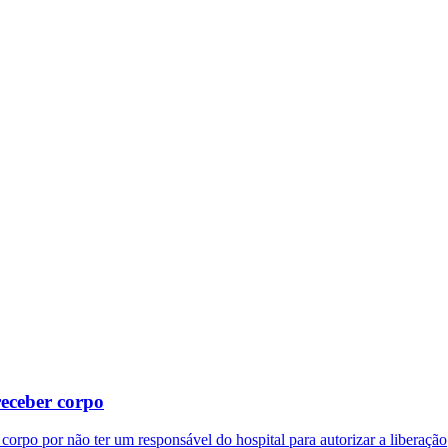
receber corpo
corpo por não ter um responsável do hospital para autorizar a liberação