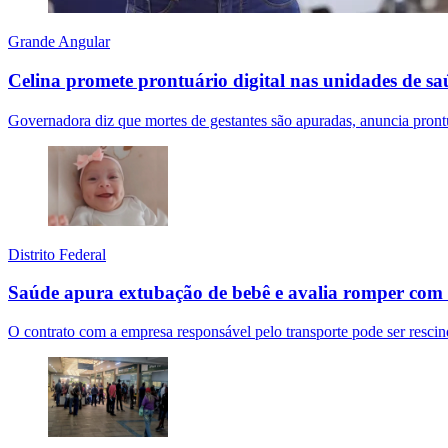
Grande Angular
Celina promete prontuário digital nas unidades de s
Governadora diz que mortes de gestantes são apuradas, anuncia prontu
Distrito Federal
Saúde apura extubação de bebê e avalia romper com
O contrato com a empresa responsável pelo transporte pode ser rescin