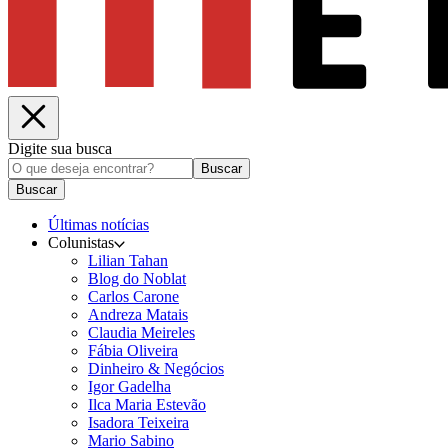
Digite sua busca
Buscar
Buscar
Últimas notícias
Colunistas
Lilian Tahan
Blog do Noblat
Carlos Carone
Andreza Matais
Claudia Meireles
Fábia Oliveira
Dinheiro & Negócios
Igor Gadelha
Ilca Maria Estevão
Isadora Teixeira
Mario Sabino