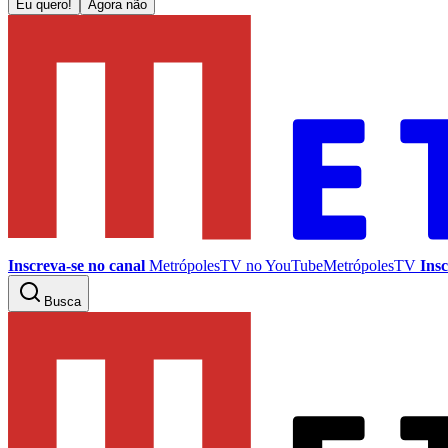
Eu quero!
Agora não
Inscreva-se no canal
MetrópolesTV no
YouTube
MetrópolesTV
Insc
Busca