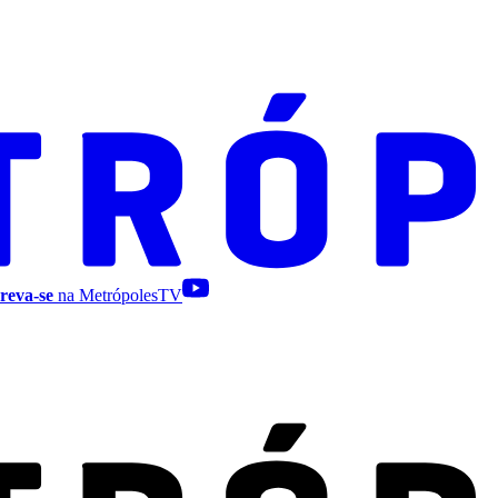
reva-se
na MetrópolesTV