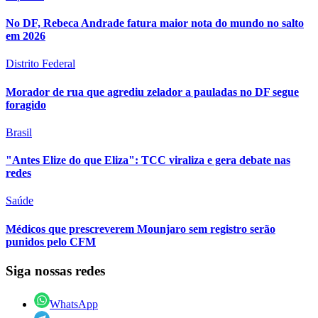
No DF, Rebeca Andrade fatura maior nota do mundo no salto
em 2026
Distrito Federal
Morador de rua que agrediu zelador a pauladas no DF segue
foragido
Brasil
"Antes Elize do que Eliza": TCC viraliza e gera debate nas
redes
Saúde
Médicos que prescreverem Mounjaro sem registro serão
punidos pelo CFM
Siga nossas redes
WhatsApp