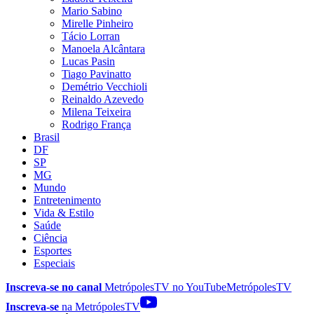
Mario Sabino
Mirelle Pinheiro
Tácio Lorran
Manoela Alcântara
Lucas Pasin
Tiago Pavinatto
Demétrio Vecchioli
Reinaldo Azevedo
Milena Teixeira
Rodrigo França
Brasil
DF
SP
MG
Mundo
Entretenimento
Vida & Estilo
Saúde
Ciência
Esportes
Especiais
Inscreva-se no canal
MetrópolesTV no
YouTube
MetrópolesTV
Inscreva-se
na MetrópolesTV