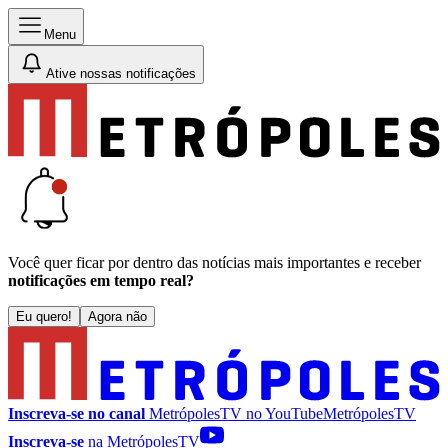
Menu
Ative nossas notificações
Você quer ficar por dentro das notícias mais importantes e receber
notificações em tempo real?
Eu quero!
Agora não
Inscreva-se no canal
MetrópolesTV no
YouTube
MetrópolesTV
Inscreva-se
na MetrópolesTV