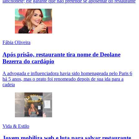
lanchonete; ele garante que não pretende se aposentar do restaurante
Fábia Oliveira
Após prisão, restaurante tira nome de Deolane
Bezerra do cardápio
A advogada e influenciadora havia sido homenageada pelo Paris 6
há 5 anos, mas o prato foi renomeado depois de sua ida para a
cadeia
Vida & Estilo
Jovem mobiliza web e luta para salvar restaurante