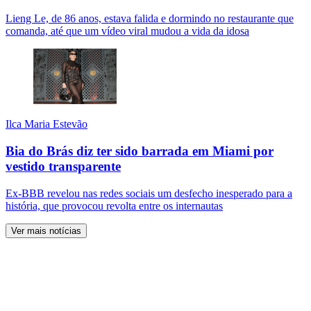
Lieng Le, de 86 anos, estava falida e dormindo no restaurante que
comanda, até que um vídeo viral mudou a vida da idosa
Ilca Maria Estevão
Bia do Brás diz ter sido barrada em Miami por
vestido transparente
Ex-BBB revelou nas redes sociais um desfecho inesperado para a
história, que provocou revolta entre os internautas
Ver mais notícias