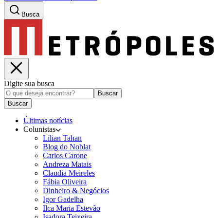
Busca
Digite sua busca
Buscar
Buscar
Últimas notícias
Colunistas
Lilian Tahan
Blog do Noblat
Carlos Carone
Andreza Matais
Claudia Meireles
Fábia Oliveira
Dinheiro & Negócios
Igor Gadelha
Ilca Maria Estevão
Isadora Teixeira