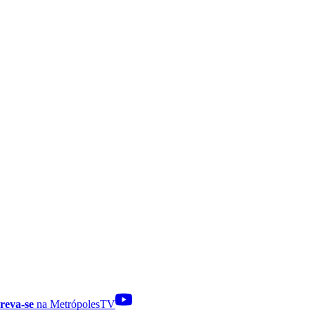
reva-se
na MetrópolesTV