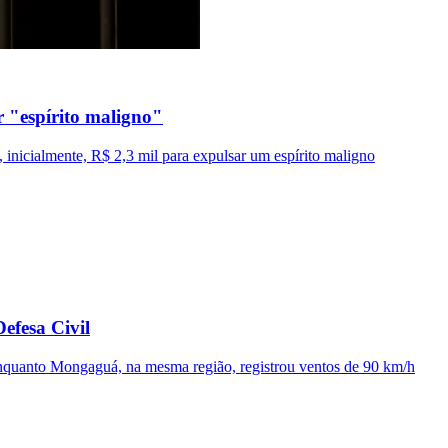
 "espírito maligno"
inicialmente, R$ 2,3 mil para expulsar um espírito maligno
Defesa Civil
), enquanto Mongaguá, na mesma região, registrou ventos de 90 km/h