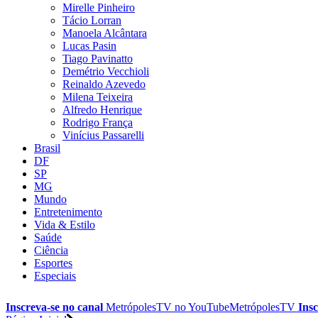
Mirelle Pinheiro
Tácio Lorran
Manoela Alcântara
Lucas Pasin
Tiago Pavinatto
Demétrio Vecchioli
Reinaldo Azevedo
Milena Teixeira
Alfredo Henrique
Rodrigo França
Vinícius Passarelli
Brasil
DF
SP
MG
Mundo
Entretenimento
Vida & Estilo
Saúde
Ciência
Esportes
Especiais
Inscreva-se no canal
MetrópolesTV no
YouTube
MetrópolesTV
Insc