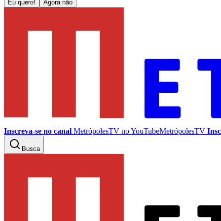
Eu quero!
Agora não
Inscreva-se no canal
MetrópolesTV no
YouTube
MetrópolesTV
Insc
Busca