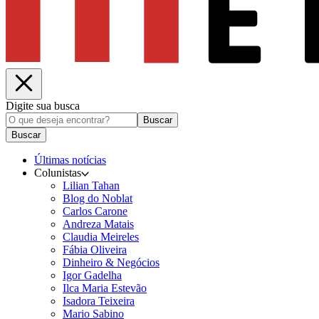
Digite sua busca
Buscar
Buscar
Últimas notícias
Colunistas
Lilian Tahan
Blog do Noblat
Carlos Carone
Andreza Matais
Claudia Meireles
Fábia Oliveira
Dinheiro & Negócios
Igor Gadelha
Ilca Maria Estevão
Isadora Teixeira
Mario Sabino