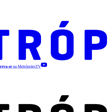
reva-se
na MetrópolesTV