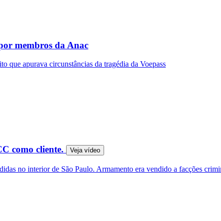
o por membros da Anac
érito que apurava circunstâncias da tragédia da Voepass
CC como cliente.
Veja
vídeo
idas no interior de São Paulo. Armamento era vendido a facções crimi