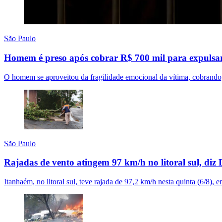
São Paulo
Homem é preso após cobrar R$ 700 mil para expulsar
O homem se aproveitou da fragilidade emocional da vítima, cobrando, 
São Paulo
Rajadas de vento atingem 97 km/h no litoral sul, diz 
Itanhaém, no litoral sul, teve rajada de 97,2 km/h nesta quinta (6/8