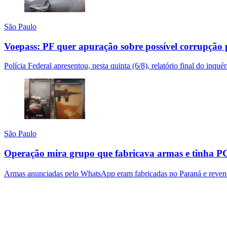
São Paulo
Voepass: PF quer apuração sobre possível corrupçã
Polícia Federal apresentou, nesta quinta (6/8), relatório final do inqu
São Paulo
Operação mira grupo que fabricava armas e tinha P
Armas anunciadas pelo WhatsApp eram fabricadas no Paraná e revend