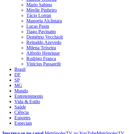
Mario Sabino
Mirelle Pinheiro
Tácio Lorran
Manoela Alcântara
Lucas Pasin
Tiago Pavinatto
Demétrio Vecchioli
Reinaldo Azevedo
Milena Teixeira
Alfredo Henrique
Rodrigo França
Vinícius Passarelli
Brasil
DF
SP
MG
Mundo
Entretenimento
Vida & Estilo
Saúde
Ciência
Esportes
Especiais
Inscreva-se no canal
MetrópolesTV no
YouTube
MetrópolesTV