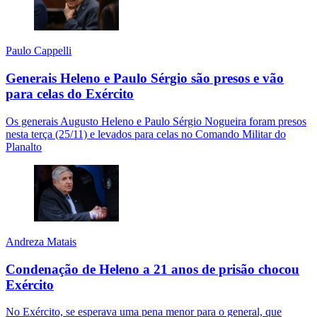
Paulo Cappelli
Generais Heleno e Paulo Sérgio são presos e vão
para celas do Exército
Os generais Augusto Heleno e Paulo Sérgio Nogueira foram presos
nesta terça (25/11) e levados para celas no Comando Militar do
Planalto
Andreza Matais
Condenação de Heleno a 21 anos de prisão chocou
Exército
No Exército, se esperava uma pena menor para o general, que