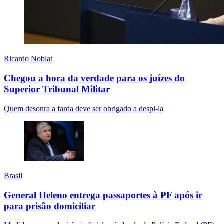
Ricardo Noblat
Chegou a hora da verdade para os juízes do
Superior Tribunal Militar
Quem desonra a farda deve ser obrigado a despi-la
Brasil
General Heleno entrega passaportes à PF após ir
para prisão domiciliar