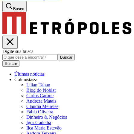
Busca
Digite sua busca
Buscar
Buscar
Últimas notícias
Colunistas
Lilian Tahan
Blog do Noblat
Carlos Carone
Andreza Matais
Claudia Meireles
Fábia Oliveira
Dinheiro & Negócios
Igor Gadelha
Ilca Maria Estevão
Isadora Teixeira