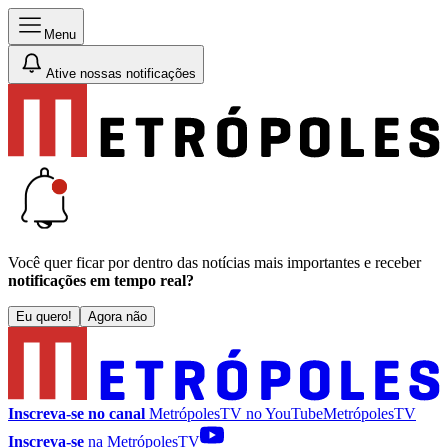
Menu
Ative nossas notificações
Você quer ficar por dentro das notícias mais importantes e receber
notificações em tempo real?
Eu quero!
Agora não
Inscreva-se no canal
MetrópolesTV no
YouTube
MetrópolesTV
Inscreva-se
na MetrópolesTV