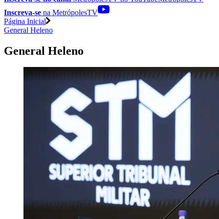
Inscreva-se
na MetrópolesTV
Página Inicial
General Heleno
General Heleno